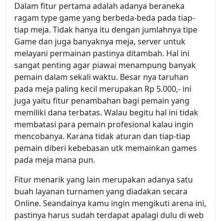
Dalam fitur pertama adalah adanya beraneka
ragam type game yang berbeda-beda pada tiap-
tiap meja. Tidak hanya itu dengan jumlahnya tipe
Game dan juga banyaknya meja, server untuk
melayani permainan pastinya ditambah. Hal ini
sangat penting agar piawai menampung banyak
pemain dalam sekali waktu. Besar nya taruhan
pada meja paling kecil merupakan Rp 5.000,- ini
juga yaitu fitur penambahan bagi pemain yang
memiliki dana terbatas. Walau begitu hal ini tidak
membatasi para pemain profesional kalau ingin
mencobanya. Karana tidak aturan dan tiap-tiap
pemain diberi kebebasan utk memainkan games
pada meja mana pun.
Fitur menarik yang lain merupakan adanya satu
buah layanan turnamen yang diadakan secara
Online. Seandainya kamu ingin mengikuti arena ini,
pastinya harus sudah terdapat apalagi dulu di web