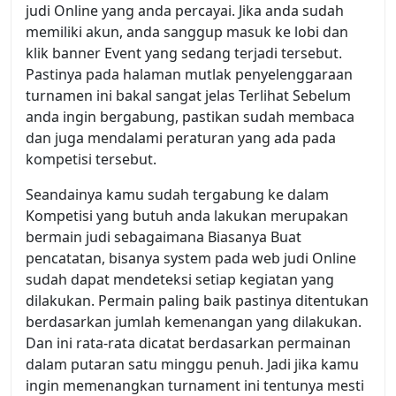
judi Online yang anda percayai. Jika anda sudah
memiliki akun, anda sanggup masuk ke lobi dan
klik banner Event yang sedang terjadi tersebut.
Pastinya pada halaman mutlak penyelenggaraan
turnamen ini bakal sangat jelas Terlihat Sebelum
anda ingin bergabung, pastikan sudah membaca
dan juga mendalami peraturan yang ada pada
kompetisi tersebut.
Seandainya kamu sudah tergabung ke dalam
Kompetisi yang butuh anda lakukan merupakan
bermain judi sebagaimana Biasanya Buat
pencatatan, bisanya system pada web judi Online
sudah dapat mendeteksi setiap kegiatan yang
dilakukan. Permain paling baik pastinya ditentukan
berdasarkan jumlah kemenangan yang dilakukan.
Dan ini rata-rata dicatat berdasarkan permainan
dalam putaran satu minggu penuh. Jadi jika kamu
ingin memenangkan turnament ini tentunya mesti