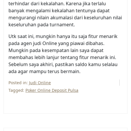
terhindar dari kekalahan. Karena jika terlalu
banyak mengalami kekalahan tentunya dapat
mengurangi nilain akumalasi dari keseluruhan nilai
keseluruhan pada turnament.
Utk saat ini, mungkin hanya itu saja fitur menarik
pada agen judi Online yang piawai dibahas.
Mungkin pada kesempatan lain saya dapat
membahas lebih lanjur tentang fitur menarik ini.
Sebelum saya akhiri, pastikan saldo kamu selalau
ada agar mampu terus bermain.
Posted in:
Judi Online
Tagged:
Poker Online Deposit Pulsa