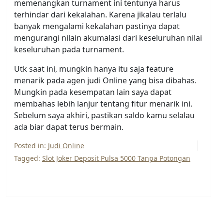
memenangkan turnament ini tentunya harus
terhindar dari kekalahan. Karena jikalau terlalu
banyak mengalami kekalahan pastinya dapat
mengurangi nilain akumalasi dari keseluruhan nilai
keseluruhan pada turnament.
Utk saat ini, mungkin hanya itu saja feature
menarik pada agen judi Online yang bisa dibahas.
Mungkin pada kesempatan lain saya dapat
membahas lebih lanjur tentang fitur menarik ini.
Sebelum saya akhiri, pastikan saldo kamu selalau
ada biar dapat terus bermain.
Posted in:
Judi Online
Tagged:
Slot Joker Deposit Pulsa 5000 Tanpa Potongan