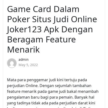
Game Card Dalam
Poker Situs Judi Online
Joker123 Apk Dengan
Beragam Feature
Menarik
admin
May 5, 2022
Mata para penggemar judi kini tertuju pada
perjudian Online. Dengan sejumlah tambahan
feature menarik pada game judi bakal menambah
pengalaman baru bagi para pemain. Banyak hal
yang tadinya tidak ada pada perjudian darat kini