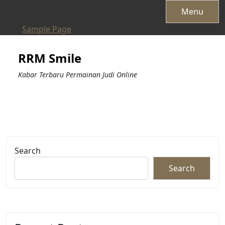
Skip
Menu
to
Sample Page
content
RRM Smile
Kabar Terbaru Permainan Judi Online
Search
Search