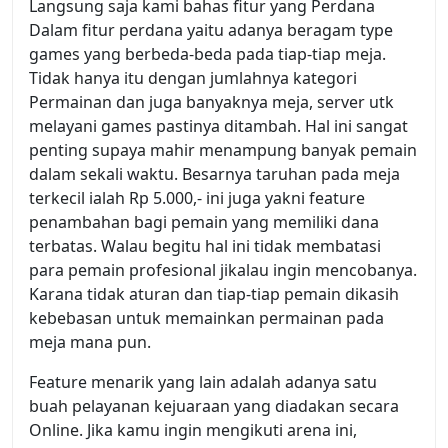
Langsung saja kami bahas fitur yang Perdana
Dalam fitur perdana yaitu adanya beragam type
games yang berbeda-beda pada tiap-tiap meja.
Tidak hanya itu dengan jumlahnya kategori
Permainan dan juga banyaknya meja, server utk
melayani games pastinya ditambah. Hal ini sangat
penting supaya mahir menampung banyak pemain
dalam sekali waktu. Besarnya taruhan pada meja
terkecil ialah Rp 5.000,- ini juga yakni feature
penambahan bagi pemain yang memiliki dana
terbatas. Walau begitu hal ini tidak membatasi
para pemain profesional jikalau ingin mencobanya.
Karana tidak aturan dan tiap-tiap pemain dikasih
kebebasan untuk memainkan permainan pada
meja mana pun.
Feature menarik yang lain adalah adanya satu
buah pelayanan kejuaraan yang diadakan secara
Online. Jika kamu ingin mengikuti arena ini,