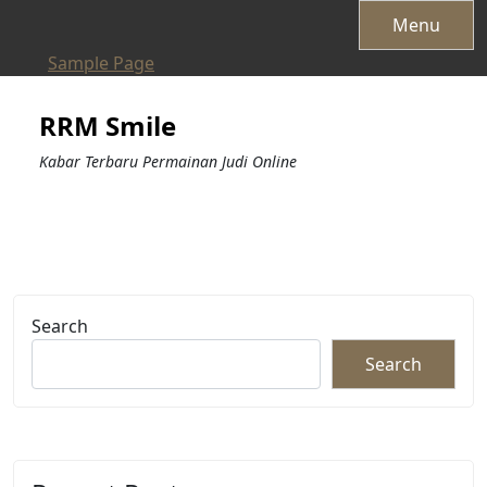
Skip
Menu
to
Sample Page
content
RRM Smile
Kabar Terbaru Permainan Judi Online
Search
Search