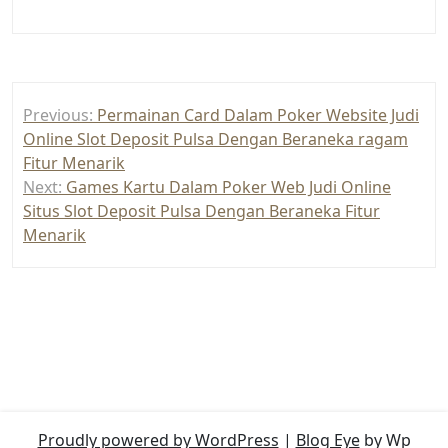
Post
Previous:
Permainan Card Dalam Poker Website Judi
navigation
Online Slot Deposit Pulsa Dengan Beraneka ragam
Fitur Menarik
Next:
Games Kartu Dalam Poker Web Judi Online
Situs Slot Deposit Pulsa Dengan Beraneka Fitur
Menarik
Proudly powered by WordPress
|
Blog Eye
by Wp