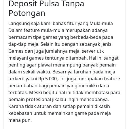
Deposit Pulsa Tanpa
Potongan
Langsung saja kami bahas fitur yang Mula-mula
Dalam feature mula-mula merupakan adanya
bermacam tipe games yang berbeda-beda pada
tiap-tiap meja. Selain itu dengan sebanyak jenis
Games dan juga jumlahnya meja, server utk
melayani games tentunya ditambah. Hal ini sangat
penting agar piawai menampung banyak pemain
dalam sekali waktu. Besarnya taruhan pada meja
terkecil yakni Rp 5.000,- ini juga merupakan feature
penambahan bagi pemain yang memiliki dana
terbatas. Meski begitu hal ini tidak membatasi para
pemain profesional jikalau ingin mencobanya.
Karana tidak aturan dan setiap pemain dikasih
kebebasan untuk memainkan game pada meja
mana pun.