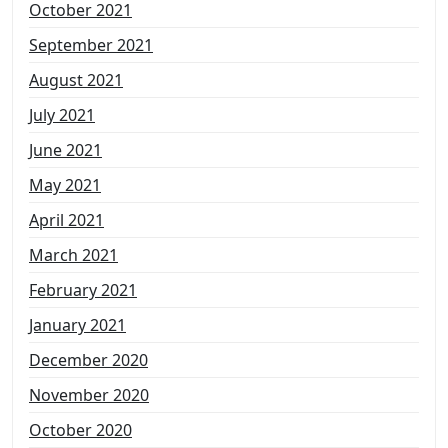
October 2021
September 2021
August 2021
July 2021
June 2021
May 2021
April 2021
March 2021
February 2021
January 2021
December 2020
November 2020
October 2020