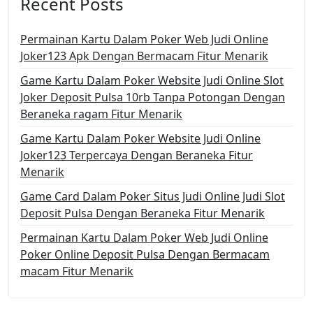
Recent Posts
Permainan Kartu Dalam Poker Web Judi Online
Joker123 Apk Dengan Bermacam Fitur Menarik
Game Kartu Dalam Poker Website Judi Online Slot
Joker Deposit Pulsa 10rb Tanpa Potongan Dengan
Beraneka ragam Fitur Menarik
Game Kartu Dalam Poker Website Judi Online
Joker123 Terpercaya Dengan Beraneka Fitur
Menarik
Game Card Dalam Poker Situs Judi Online Judi Slot
Deposit Pulsa Dengan Beraneka Fitur Menarik
Permainan Kartu Dalam Poker Web Judi Online
Poker Online Deposit Pulsa Dengan Bermacam
macam Fitur Menarik