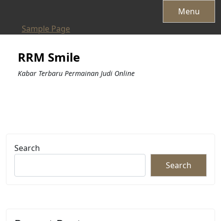
Skip
Menu
to
Sample Page
content
RRM Smile
Kabar Terbaru Permainan Judi Online
Search
Search