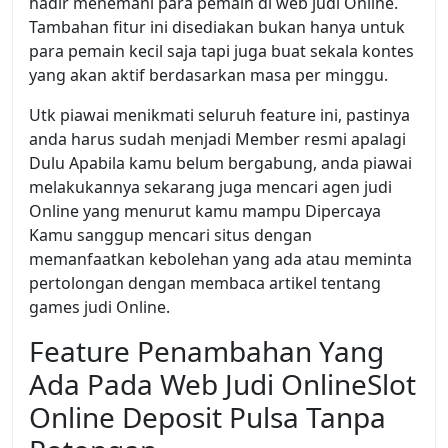
hadir menemani para pemain di web judi Online.
Tambahan fitur ini disediakan bukan hanya untuk
para pemain kecil saja tapi juga buat sekala kontes
yang akan aktif berdasarkan masa per minggu.
Utk piawai menikmati seluruh feature ini, pastinya
anda harus sudah menjadi Member resmi apalagi
Dulu Apabila kamu belum bergabung, anda piawai
melakukannya sekarang juga mencari agen judi
Online yang menurut kamu mampu Dipercaya
Kamu sanggup mencari situs dengan
memanfaatkan kebolehan yang ada atau meminta
pertolongan dengan membaca artikel tentang
games judi Online.
Feature Penambahan Yang
Ada Pada Web Judi OnlineSlot
Online Deposit Pulsa Tanpa