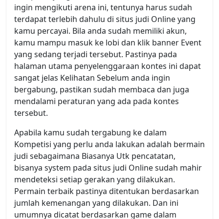
ingin mengikuti arena ini, tentunya harus sudah
terdapat terlebih dahulu di situs judi Online yang
kamu percayai. Bila anda sudah memiliki akun,
kamu mampu masuk ke lobi dan klik banner Event
yang sedang terjadi tersebut. Pastinya pada
halaman utama penyelenggaraan kontes ini dapat
sangat jelas Kelihatan Sebelum anda ingin
bergabung, pastikan sudah membaca dan juga
mendalami peraturan yang ada pada kontes
tersebut.
Apabila kamu sudah tergabung ke dalam
Kompetisi yang perlu anda lakukan adalah bermain
judi sebagaimana Biasanya Utk pencatatan,
bisanya system pada situs judi Online sudah mahir
mendeteksi setiap gerakan yang dilakukan.
Permain terbaik pastinya ditentukan berdasarkan
jumlah kemenangan yang dilakukan. Dan ini
umumnya dicatat berdasarkan game dalam