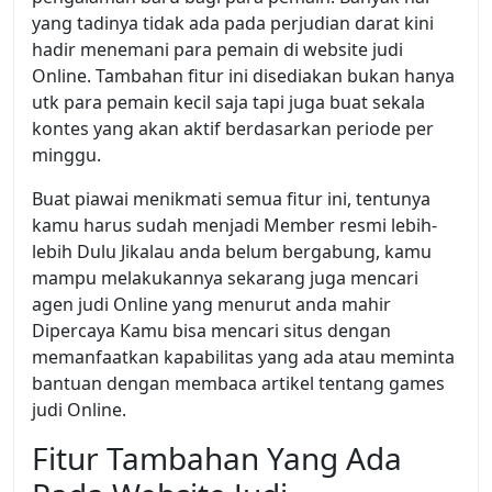
yang tadinya tidak ada pada perjudian darat kini
hadir menemani para pemain di website judi
Online. Tambahan fitur ini disediakan bukan hanya
utk para pemain kecil saja tapi juga buat sekala
kontes yang akan aktif berdasarkan periode per
minggu.
Buat piawai menikmati semua fitur ini, tentunya
kamu harus sudah menjadi Member resmi lebih-
lebih Dulu Jikalau anda belum bergabung, kamu
mampu melakukannya sekarang juga mencari
agen judi Online yang menurut anda mahir
Dipercaya Kamu bisa mencari situs dengan
memanfaatkan kapabilitas yang ada atau meminta
bantuan dengan membaca artikel tentang games
judi Online.
Fitur Tambahan Yang Ada