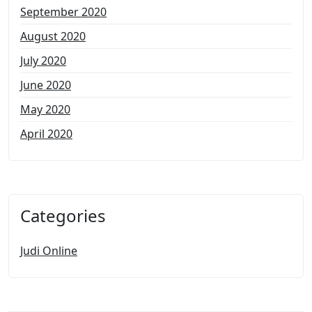
September 2020
August 2020
July 2020
June 2020
May 2020
April 2020
Categories
Judi Online