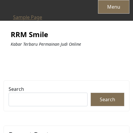
Skip
Menu
to
Sample Page
content
RRM Smile
Kabar Terbaru Permainan Judi Online
Search
Search