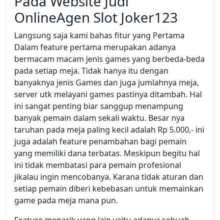
Pada Website Judi
OnlineAgen Slot Joker123
Langsung saja kami bahas fitur yang Pertama
Dalam feature pertama merupakan adanya
bermacam macam jenis games yang berbeda-beda
pada setiap meja. Tidak hanya itu dengan
banyaknya jenis Games dan juga jumlahnya meja,
server utk melayani games pastinya ditambah. Hal
ini sangat penting biar sanggup menampung
banyak pemain dalam sekali waktu. Besar nya
taruhan pada meja paling kecil adalah Rp 5.000,- ini
juga adalah feature penambahan bagi pemain
yang memiliki dana terbatas. Meskipun begitu hal
ini tidak membatasi para pemain profesional
jikalau ingin mencobanya. Karana tidak aturan dan
setiap pemain diberi kebebasan untuk memainkan
game pada meja mana pun.