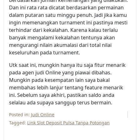
berdasarkan jumlah kemenangan yang dilakukan.
Dan ini rata rata dicatat berdasarkan permainan
dalam putaran satu minggu penuh. Jadi jika kamu
ingin memenangkan turnament ini pastinya mesti
terhindar dari kekalahan. Karena kalau terlalu
banyak mengalami kekalahan tentunya akan
mengurangi nilain akumalasi dari total nilai
keseluruhan pada turnament.
Utk saat ini, mungkin hanya itu saja fitur menarik
pada agen judi Online yang piawai dibahas.
Mungkin pada kesempatan lain saya bakal
membahas lebih lanjur tentang feature menarik
ini. Sebelum saya akhiri, pastikan saldo anda
selalau ada supaya sanggup terus bermain.
Posted in:
Judi Online
Tagged:
Link Slot Deposit Pulsa Tanpa Potongan