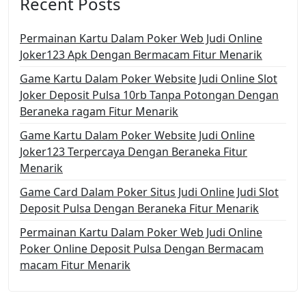
Recent Posts
Permainan Kartu Dalam Poker Web Judi Online
Joker123 Apk Dengan Bermacam Fitur Menarik
Game Kartu Dalam Poker Website Judi Online Slot
Joker Deposit Pulsa 10rb Tanpa Potongan Dengan
Beraneka ragam Fitur Menarik
Game Kartu Dalam Poker Website Judi Online
Joker123 Terpercaya Dengan Beraneka Fitur
Menarik
Game Card Dalam Poker Situs Judi Online Judi Slot
Deposit Pulsa Dengan Beraneka Fitur Menarik
Permainan Kartu Dalam Poker Web Judi Online
Poker Online Deposit Pulsa Dengan Bermacam
macam Fitur Menarik