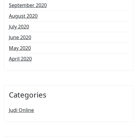
September 2020
August 2020
July 2020
June 2020
May 2020
April 2020
Categories
Judi Online