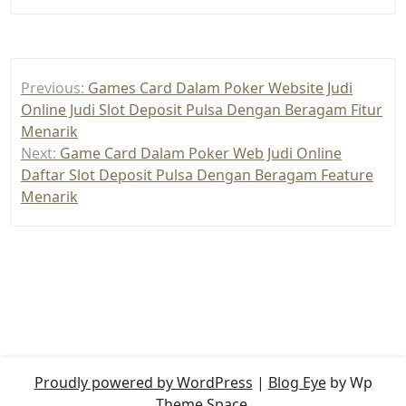
Post
Previous:
Games Card Dalam Poker Website Judi
navigation
Online Judi Slot Deposit Pulsa Dengan Beragam Fitur
Menarik
Next:
Game Card Dalam Poker Web Judi Online
Daftar Slot Deposit Pulsa Dengan Beragam Feature
Menarik
Proudly powered by WordPress
|
Blog Eye
by Wp
Theme Space.