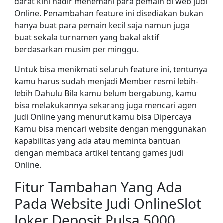
darat kini hadir menemani para pemain di web judi
Online. Penambahan feature ini disediakan bukan
hanya buat para pemain kecil saja namun juga
buat sekala turnamen yang bakal aktif
berdasarkan musim per minggu.
Untuk bisa menikmati seluruh feature ini, tentunya
kamu harus sudah menjadi Member resmi lebih-
lebih Dahulu Bila kamu belum bergabung, kamu
bisa melakukannya sekarang juga mencari agen
judi Online yang menurut kamu bisa Dipercaya
Kamu bisa mencari website dengan menggunakan
kapabilitas yang ada atau meminta bantuan
dengan membaca artikel tentang games judi
Online.
Fitur Tambahan Yang Ada
Pada Website Judi OnlineSlot
Joker Deposit Pulsa 5000