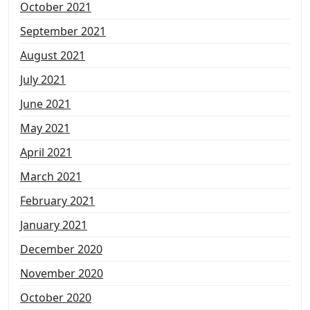
October 2021
September 2021
August 2021
July 2021
June 2021
May 2021
April 2021
March 2021
February 2021
January 2021
December 2020
November 2020
October 2020