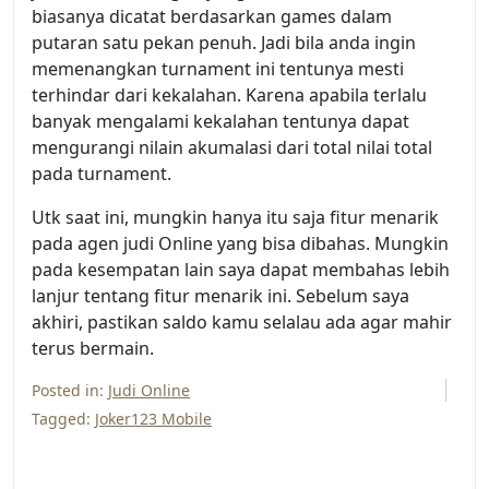
biasanya dicatat berdasarkan games dalam
putaran satu pekan penuh. Jadi bila anda ingin
memenangkan turnament ini tentunya mesti
terhindar dari kekalahan. Karena apabila terlalu
banyak mengalami kekalahan tentunya dapat
mengurangi nilain akumalasi dari total nilai total
pada turnament.
Utk saat ini, mungkin hanya itu saja fitur menarik
pada agen judi Online yang bisa dibahas. Mungkin
pada kesempatan lain saya dapat membahas lebih
lanjur tentang fitur menarik ini. Sebelum saya
akhiri, pastikan saldo kamu selalau ada agar mahir
terus bermain.
Posted in:
Judi Online
Tagged:
Joker123 Mobile