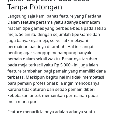
Tanpa Potongan
Langsung saja kami bahas feature yang Perdana
Dalam feature pertama yaitu adanya bermacam
macam tipe games yang berbeda-beda pada setiap
meja. Selain itu dengan sejumlah tipe Game dan
juga banyaknya meja, server utk melayani
permainan pastinya ditambah. Hal ini sangat
penting agar sanggup menampung banyak
pemain dalam sekali waktu. Besar nya taruhan
pada meja terkecil yaitu Rp 5.000,- ini juga ialah
feature tambahan bagi pemain yang memiliki dana
terbatas. Meskipun begitu hal ini tidak membatasi
para pemain profesional bila ingin mencobanya.
Karana tidak aturan dan setiap pemain diberi
kebebasan untuk memainkan permainan pada
meja mana pun.
Feature menarik lainnya adalah adanya suatu