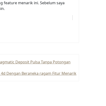
g feature menarik ini. Sebelum saya
in.
Pragmatic Deposit Pulsa Tanpa Potongan
i 4d Dengan Beraneka ragam Fitur Menarik