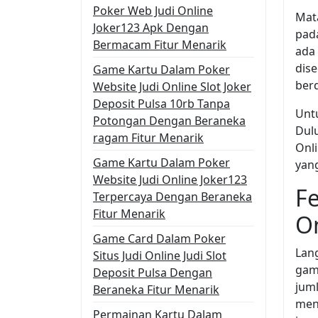
Poker Web Judi Online
Mata
Joker123 Apk Dengan
pad
Bermacam Fitur Menarik
ada 
dise
Game Kartu Dalam Poker
ber
Website Judi Online Slot Joker
Deposit Pulsa 10rb Tanpa
Untu
Potongan Dengan Beraneka
Dul
ragam Fitur Menarik
Onl
Game Kartu Dalam Poker
yan
Website Judi Online Joker123
F
Terpercaya Dengan Beraneka
Fitur Menarik
O
Game Card Dalam Poker
Lang
Situs Judi Online Judi Slot
game
Deposit Pulsa Dengan
juml
Beraneka Fitur Menarik
mena
Permainan Kartu Dalam