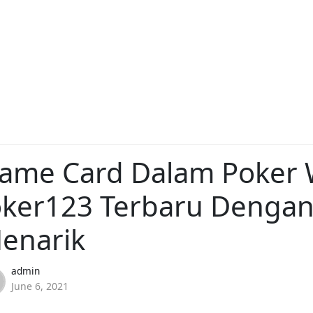
ame Card Dalam Poker W
oker123 Terbaru Dengan 
enarik
admin
June 6, 2021