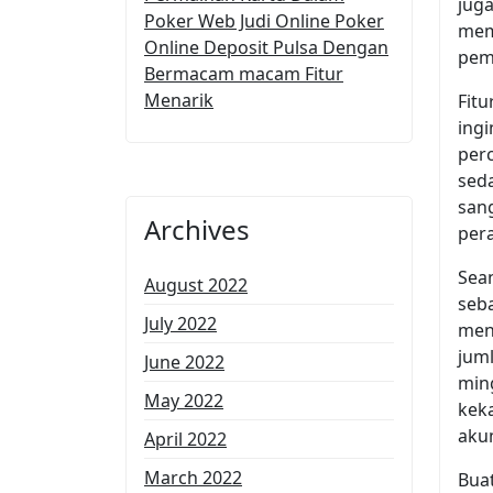
juga
Poker Web Judi Online Poker
mem
Online Deposit Pulsa Dengan
pem
Bermacam macam Fitur
Menarik
Fitu
ingi
perc
sed
san
Archives
per
Sea
August 2022
seba
July 2022
mend
jum
June 2022
ming
May 2022
kek
akum
April 2022
March 2022
Buat