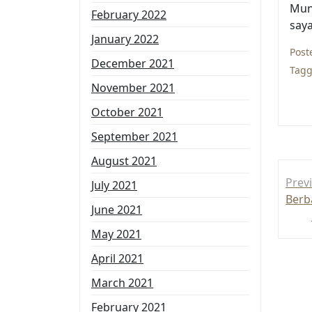
Mung
February 2022
saya
January 2022
Post
December 2021
Tag
November 2021
October 2021
September 2021
August 2021
Pos
Prev
July 2021
nav
Berb
June 2021
May 2021
April 2021
March 2021
February 2021