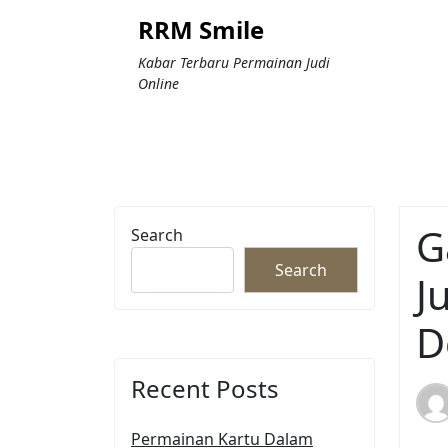
Skip
RRM Smile
to
content
Kabar Terbaru Permainan Judi
Online
G
Search
Search
J
D
Recent Posts
Permainan Kartu Dalam