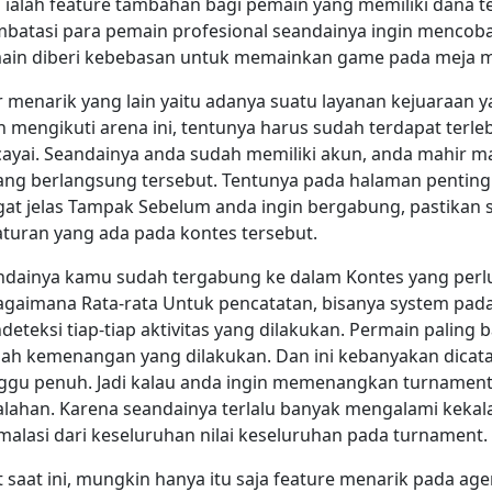
 ialah feature tambahan bagi pemain yang memiliki dana ter
batasi para pemain profesional seandainya ingin mencoban
ain diberi kebebasan untuk memainkan game pada meja 
r menarik yang lain yaitu adanya suatu layanan kejuaraan y
n mengikuti arena ini, tentunya harus sudah terdapat terleb
ayai. Seandainya anda sudah memiliki akun, anda mahir ma
ang berlangsung tersebut. Tentunya pada halaman penting
gat jelas Tampak Sebelum anda ingin bergabung, pastika
aturan yang ada pada kontes tersebut.
ndainya kamu sudah tergabung ke dalam Kontes yang perlu
gaimana Rata-rata Untuk pencatatan, bisanya system pada 
eteksi tiap-tiap aktivitas yang dilakukan. Permain paling 
lah kemenangan yang dilakukan. Dan ini kebanyakan dicat
gu penuh. Jadi kalau anda ingin memenangkan turnament in
alahan. Karena seandainya terlalu banyak mengalami kekal
alasi dari keseluruhan nilai keseluruhan pada turnament.
 saat ini, mungkin hanya itu saja feature menarik pada ag