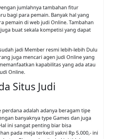
 Dengan jumlahnya tambahan fitur
u bagi para pemain. Banyak hal yang
ara pemain di web judi Online. Tambahan
i juga buat sekala kompetisi yang dapat
 sudah jadi Member resmi lebih-lebih Dulu
ang juga mencari agen judi Online yang
memanfaatkan kapabilitas yang ada atau
di Online.
a Situs Judi
e perdana adalah adanya beragam tipe
 dengan banyaknya type Games dan juga
l ini sangat penting biar bisa
 pada meja terkecil yakni Rp 5.000,- ini