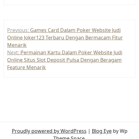
Post
Previous:
Games Card Dalam Poker Website Judi
navigation
Online Joker123 Terbaru Dengan Bermacam Fitur
Menarik
Next:
Permainan Kartu Dalam Poker Website Judi
Online Situs Slot Deposit Pulsa Dengan Beragam
Feature Menarik
Proudly powered by WordPress
|
Blog Eye
by Wp
Theme Space.