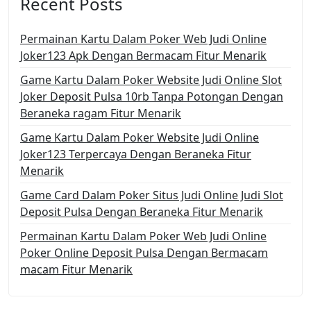
Recent Posts
Permainan Kartu Dalam Poker Web Judi Online
Joker123 Apk Dengan Bermacam Fitur Menarik
Game Kartu Dalam Poker Website Judi Online Slot
Joker Deposit Pulsa 10rb Tanpa Potongan Dengan
Beraneka ragam Fitur Menarik
Game Kartu Dalam Poker Website Judi Online
Joker123 Terpercaya Dengan Beraneka Fitur
Menarik
Game Card Dalam Poker Situs Judi Online Judi Slot
Deposit Pulsa Dengan Beraneka Fitur Menarik
Permainan Kartu Dalam Poker Web Judi Online
Poker Online Deposit Pulsa Dengan Bermacam
macam Fitur Menarik