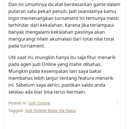
Dan ini umumnya dicatat berdasarkan game dalam
putaran satu pekan penuh. Jadi seandainya kamu
ingin memenangkan turnament ini tentunya mesti
terhindar dari kekalahan. Karena jika terlampaui
banyak mengalami kekalahan pastinya akan
mengurangi nilain akumalasi dari total nilai total
pada turnament.
Utk saat ini, mungkin hanya itu saja fitur menarik
pada agen judi Online yang mahir dibahas.
Mungkin pada kesempatan lain saya bakal
membahas lebih lanjur tentang feature menarik
ini. Sebelum saya akhiri, pastikan saldo anda
selalau ada biar bisa terus bermain.
Posted in:
Judi Online
Tagged:
Slot Online Depo Via Dana