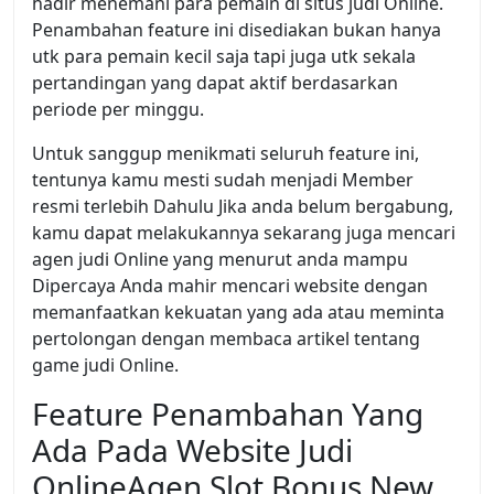
hadir menemani para pemain di situs judi Online.
Penambahan feature ini disediakan bukan hanya
utk para pemain kecil saja tapi juga utk sekala
pertandingan yang dapat aktif berdasarkan
periode per minggu.
Untuk sanggup menikmati seluruh feature ini,
tentunya kamu mesti sudah menjadi Member
resmi terlebih Dahulu Jika anda belum bergabung,
kamu dapat melakukannya sekarang juga mencari
agen judi Online yang menurut anda mampu
Dipercaya Anda mahir mencari website dengan
memanfaatkan kekuatan yang ada atau meminta
pertolongan dengan membaca artikel tentang
game judi Online.
Feature Penambahan Yang
Ada Pada Website Judi
OnlineAgen Slot Bonus New