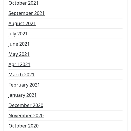
October 2021
September 2021
August 2021
July 2021
June 2021
May 2021
April 2021
March 2021
February 2021
January 2021
December 2020
November 2020
October 2020