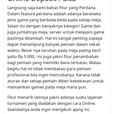
Langsung saja kami bahas fitur yang Perdana
Dalam feature perdana adalah adanya beraneka
jenis game yang berbeda-beda pada setiap meja.
Selain itu dengan banyaknya kategori Game dan
juga jumlahnya meja, server untuk melayani game
pastinya ditambah. Hal ini sangat penting supaya
dapat menampung banyak pemain dalam sekali
waktu. Besar nya taruhan pada meja paling kecil
yaitu Rp 5.000,- ini juga yakni fitur penambahan
bagi pemain yang memiliki dana terbatas. Walau
begitu hal ini tidak membatasi para pemain
profesional bila ingin mencobanya. Karana tidak
aturan dan setiap pemain diberi kebebasan untuk
memainkan games pada meja mana pun.
Fitur menarik lainnya yakni adanya suatu layanan
turnamen yang diadakan dengan cara Online.
Seandainya anda ingin mengikuti ajang ini,