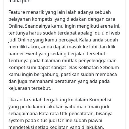
mana pun.
Feature menarik yang lain ialah adanya sebuah
pelayanan kompetisi yang diadakan dengan cara
Online. Seandainya kamu ingin mengikuti arena ini,
tentunya harus sudah terdapat apalagi dulu di web
judi Online yang kamu percayai. Kalau anda sudah
memiliki akun, anda dapat masuk ke lobi dan klik
banner Event yang sedang berjalan tersebut.
Tentunya pada halaman mutlak penyelenggaraan
kompetisi ini dapat sangat jelas Kelihatan Sebelum
kamu ingin bergabung, pastikan sudah membaca
dan juga memahami peraturan yang ada pada
kejuaraan tersebut.
Jika anda sudah tergabung ke dalam Kompetisi
yang perlu kamu lakukan yaitu main-main judi
sebagaimana Rata rata Utk pencatatan, bisanya
system pada situs judi Online sudah piawai
mendeteksi setiap kegiatan yang dilakukan.