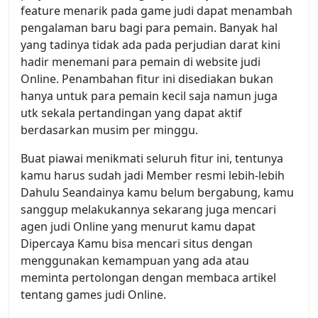
feature menarik pada game judi dapat menambah
pengalaman baru bagi para pemain. Banyak hal
yang tadinya tidak ada pada perjudian darat kini
hadir menemani para pemain di website judi
Online. Penambahan fitur ini disediakan bukan
hanya untuk para pemain kecil saja namun juga
utk sekala pertandingan yang dapat aktif
berdasarkan musim per minggu.
Buat piawai menikmati seluruh fitur ini, tentunya
kamu harus sudah jadi Member resmi lebih-lebih
Dahulu Seandainya kamu belum bergabung, kamu
sanggup melakukannya sekarang juga mencari
agen judi Online yang menurut kamu dapat
Dipercaya Kamu bisa mencari situs dengan
menggunakan kemampuan yang ada atau
meminta pertolongan dengan membaca artikel
tentang games judi Online.