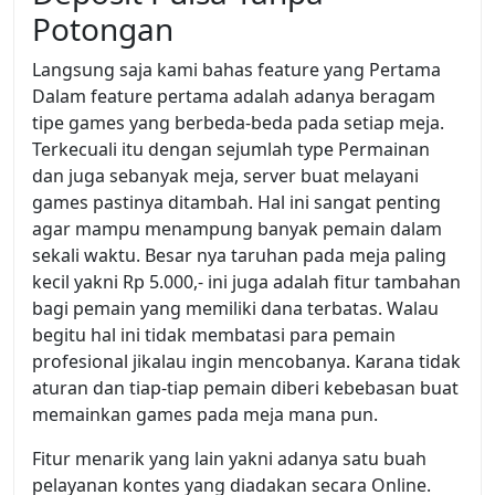
Potongan
Langsung saja kami bahas feature yang Pertama
Dalam feature pertama adalah adanya beragam
tipe games yang berbeda-beda pada setiap meja.
Terkecuali itu dengan sejumlah type Permainan
dan juga sebanyak meja, server buat melayani
games pastinya ditambah. Hal ini sangat penting
agar mampu menampung banyak pemain dalam
sekali waktu. Besar nya taruhan pada meja paling
kecil yakni Rp 5.000,- ini juga adalah fitur tambahan
bagi pemain yang memiliki dana terbatas. Walau
begitu hal ini tidak membatasi para pemain
profesional jikalau ingin mencobanya. Karana tidak
aturan dan tiap-tiap pemain diberi kebebasan buat
memainkan games pada meja mana pun.
Fitur menarik yang lain yakni adanya satu buah
pelayanan kontes yang diadakan secara Online.