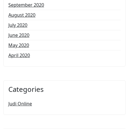
September 2020
August 2020
July 2020
June 2020
May 2020
April 2020
Categories
Judi Online