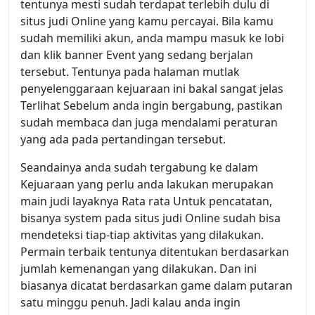
tentunya mesti sudah terdapat terlebih dulu di
situs judi Online yang kamu percayai. Bila kamu
sudah memiliki akun, anda mampu masuk ke lobi
dan klik banner Event yang sedang berjalan
tersebut. Tentunya pada halaman mutlak
penyelenggaraan kejuaraan ini bakal sangat jelas
Terlihat Sebelum anda ingin bergabung, pastikan
sudah membaca dan juga mendalami peraturan
yang ada pada pertandingan tersebut.
Seandainya anda sudah tergabung ke dalam
Kejuaraan yang perlu anda lakukan merupakan
main judi layaknya Rata rata Untuk pencatatan,
bisanya system pada situs judi Online sudah bisa
mendeteksi tiap-tiap aktivitas yang dilakukan.
Permain terbaik tentunya ditentukan berdasarkan
jumlah kemenangan yang dilakukan. Dan ini
biasanya dicatat berdasarkan game dalam putaran
satu minggu penuh. Jadi kalau anda ingin