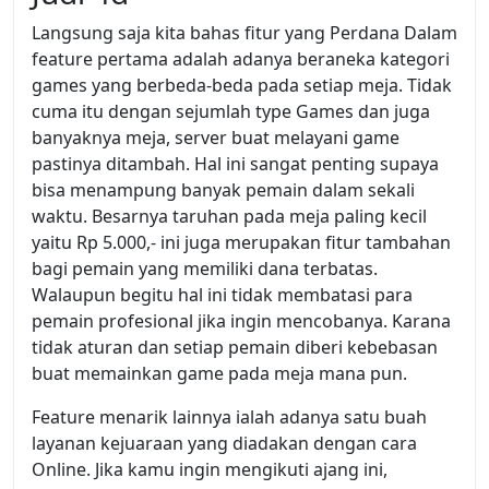
Langsung saja kita bahas fitur yang Perdana Dalam
feature pertama adalah adanya beraneka kategori
games yang berbeda-beda pada setiap meja. Tidak
cuma itu dengan sejumlah type Games dan juga
banyaknya meja, server buat melayani game
pastinya ditambah. Hal ini sangat penting supaya
bisa menampung banyak pemain dalam sekali
waktu. Besarnya taruhan pada meja paling kecil
yaitu Rp 5.000,- ini juga merupakan fitur tambahan
bagi pemain yang memiliki dana terbatas.
Walaupun begitu hal ini tidak membatasi para
pemain profesional jika ingin mencobanya. Karana
tidak aturan dan setiap pemain diberi kebebasan
buat memainkan game pada meja mana pun.
Feature menarik lainnya ialah adanya satu buah
layanan kejuaraan yang diadakan dengan cara
Online. Jika kamu ingin mengikuti ajang ini,