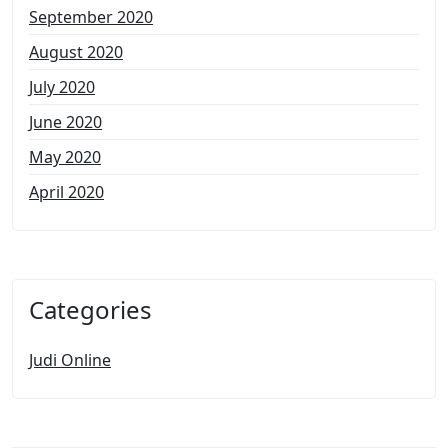
September 2020
August 2020
July 2020
June 2020
May 2020
April 2020
Categories
Judi Online