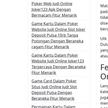
Poker Web Judi Online
Mata
Joker123 Apk Dengan
pad
Bermacam Fitur Menarik
tida
dise
Game Kartu Dalam Poker
ber
Website Judi Online Slot Joker
Deposit Pulsa 10rb Tanpa
Utk
Potongan Dengan Beraneka
Dul
ragam Fitur Menarik
yan
Game Kartu Dalam Poker
ata
Website Judi Online Joker123
F
Terpercaya Dengan Beraneka
Fitur Menarik
On
Game Card Dalam Poker
Lan
Situs Judi Online Judi Slot
kate
Deposit Pulsa Dengan
juga
Beraneka Fitur Menarik
men
Permainan Kartu Dalam