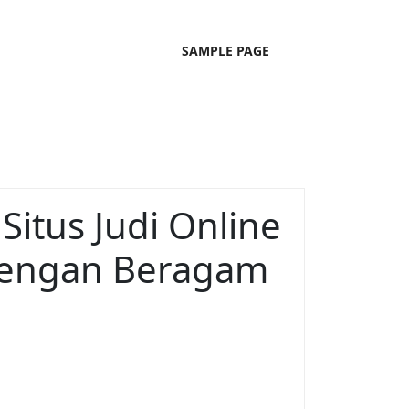
SAMPLE PAGE
itus Judi Online
 Dengan Beragam