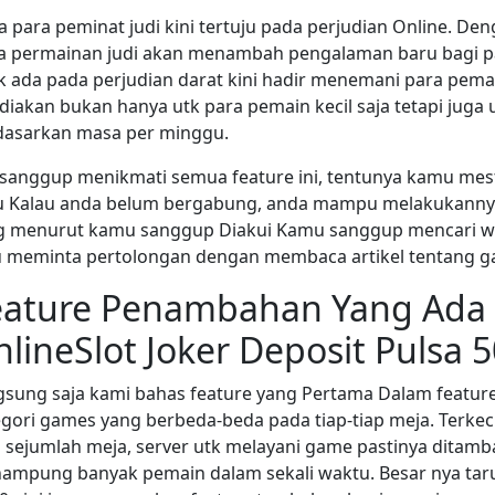
 para peminat judi kini tertuju pada perjudian Online. D
a permainan judi akan menambah pengalaman baru bagi pa
k ada pada perjudian darat kini hadir menemani para pemain
diakan bukan hanya utk para pemain kecil saja tetapi juga 
dasarkan masa per minggu.
 sanggup menikmati semua feature ini, tentunya kamu mest
u Kalau anda belum bergabung, anda mampu melakukannya 
g menurut kamu sanggup Diakui Kamu sanggup mencari w
u meminta pertolongan dengan membaca artikel tentang ga
eature Penambahan Yang Ada 
lineSlot Joker Deposit Pulsa
gsung saja kami bahas feature yang Pertama Dalam featu
gori games yang berbeda-beda pada tiap-tiap meja. Terkec
 sejumlah meja, server utk melayani game pastinya ditamb
ampung banyak pemain dalam sekali waktu. Besar nya taru