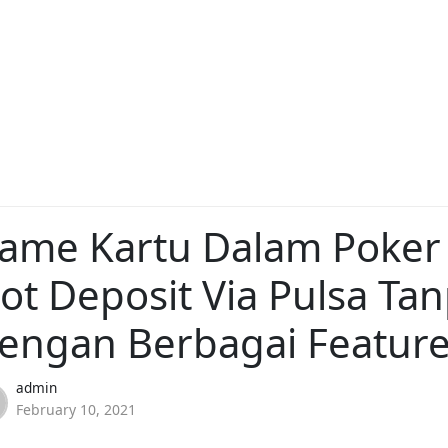
ame Kartu Dalam Poker S
lot Deposit Via Pulsa T
engan Berbagai Featur
admin
February 10, 2021