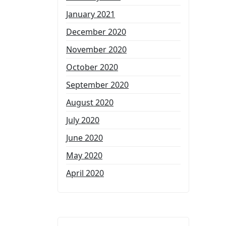
January 2021
December 2020
November 2020
October 2020
September 2020
August 2020
July 2020
June 2020
May 2020
April 2020