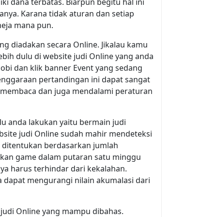
ki dana terbatas. Biarpun begitu hal ini
anya. Karana tidak aturan dan setiap
eja mana pun.
ng diadakan secara Online. Jikalau kamu
lebih dulu di website judi Online yang anda
lobi dan klik banner Event yang sedang
enggaraan pertandingan ini dapat sangat
ah membaca dan juga mendalami peraturan
u anda lakukan yaitu bermain judi
site judi Online sudah mahir mendeteksi
ya ditentukan berdasarkan jumlah
arkan game dalam putaran satu minggu
ya harus terhindar dari kekalahan.
 dapat mengurangi nilain akumalasi dari
n judi Online yang mampu dibahas.