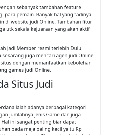
. Dengan sebanyak tambahan feature
 para pemain. Banyak hal yang tadinya
n di website judi Online. Tambahan fitur
uga utk sekala kejuaraan yang akan aktif
dah jadi Member resmi terlebih Dulu
sekarang juga mencari agen judi Online
situs dengan memanfaatkan kebolehan
ng games judi Online.
 Situs Judi
rdana ialah adanya berbagai kategori
ngan jumlahnya jenis Game dan juga
Hal ini sangat penting biar dapat
an pada meja paling kecil yaitu Rp