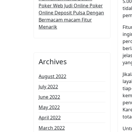
5.00
Poker Web Judi Online Poker
tida
Online Deposit Pulsa Dengan
pem
Bermacam macam Fitur
Menarik
Fitu
ingi
perc
ber
jel
Archives
yan
Jika
August 2022
lay
July 2022
tiap
kem
June 2022
penu
May 2022
Kar
tota
April 2022
March 2022
Untu