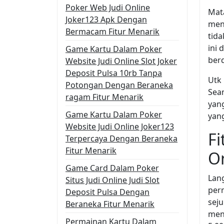
Poker Web Judi Online
Mat
Joker123 Apk Dengan
men
Bermacam Fitur Menarik
tida
ini 
Game Kartu Dalam Poker
ber
Website Judi Online Slot Joker
Deposit Pulsa 10rb Tanpa
Utk 
Potongan Dengan Beraneka
Sea
ragam Fitur Menarik
yan
Game Kartu Dalam Poker
yan
Website Judi Online Joker123
Fi
Terpercaya Dengan Beraneka
Fitur Menarik
O
Game Card Dalam Poker
Lang
Situs Judi Online Judi Slot
per
Deposit Pulsa Dengan
seju
Beraneka Fitur Menarik
men
Permainan Kartu Dalam