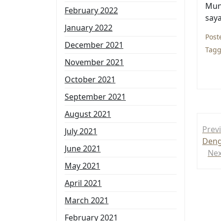
Mung
February 2022
saya
January 2022
Post
December 2021
Tag
November 2021
October 2021
September 2021
August 2021
Pos
Prev
July 2021
nav
Deng
June 2021
Nex
May 2021
April 2021
March 2021
February 2021