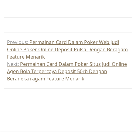
Post
Previous:
Permainan Card Dalam Poker Web Judi
navigation
Online Poker Online Deposit Pulsa Dengan Beragam
Feature Menarik
Next:
Permainan Card Dalam Poker Situs Judi Online
Agen Bola Terpercaya Deposit 50rb Dengan
Beraneka ragam Feature Menarik