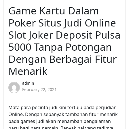
Game Kartu Dalam
Poker Situs Judi Online
Slot Joker Deposit Pulsa
5000 Tanpa Potongan
Dengan Berbagai Fitur
Menarik
admin
February 22, 2021
Mata para pecinta judi kini tertuju pada perjudian
Online. Dengan sebanyak tambahan fitur menarik
pada games judi akan menambah pengalaman
baru bagi para pemain. Banyak hal yang tadinya