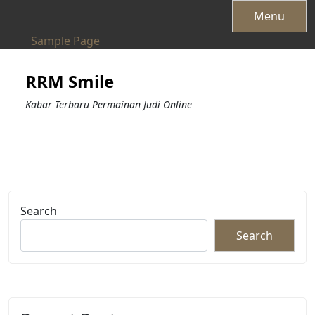
Skip
Menu
to
Sample Page
content
RRM Smile
Kabar Terbaru Permainan Judi Online
Search
Search