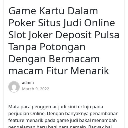
Game Kartu Dalam
Poker Situs Judi Online
Slot Joker Deposit Pulsa
Tanpa Potongan
Dengan Bermacam
macam Fitur Menarik
admin
March 9, 2022
Mata para penggemar judi kini tertuju pada
perjudian Online. Dengan banyaknya penambahan
feature menarik pada game judi bakal menambah
pengalaman baru bagi para pemain. Banyak hal