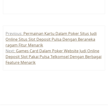
Post
Previous:
Permainan Kartu Dalam Poker Situs Judi
navigation
Online Situs Slot Deposit Pulsa Dengan Beraneka
ragam Fitur Menarik
Next:
Games Card Dalam Poker Website Judi Online
Deposit Slot Pakai Pulsa Telkomsel Dengan Berbagai
Feature Menarik