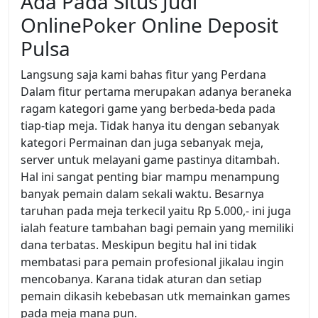
Ada Pada Situs Judi
OnlinePoker Online Deposit
Pulsa
Langsung saja kami bahas fitur yang Perdana
Dalam fitur pertama merupakan adanya beraneka
ragam kategori game yang berbeda-beda pada
tiap-tiap meja. Tidak hanya itu dengan sebanyak
kategori Permainan dan juga sebanyak meja,
server untuk melayani game pastinya ditambah.
Hal ini sangat penting biar mampu menampung
banyak pemain dalam sekali waktu. Besarnya
taruhan pada meja terkecil yaitu Rp 5.000,- ini juga
ialah feature tambahan bagi pemain yang memiliki
dana terbatas. Meskipun begitu hal ini tidak
membatasi para pemain profesional jikalau ingin
mencobanya. Karana tidak aturan dan setiap
pemain dikasih kebebasan utk memainkan games
pada meja mana pun.