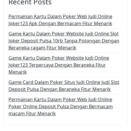
Recent Posts
Permainan Kartu Dalam Poker Web Judi Online
Joker123 Apk Dengan Bermacam Fitur Menarik
Game Kartu Dalam Poker Website Judi Online Slot
Joker Deposit Pulsa 10rb Tanpa Potongan Dengan
Beraneka ragam Fitur Menarik
Game Kartu Dalam Poker Website Judi Online
Joker123 Terpercaya Dengan Beraneka Fitur
Menarik
Game Card Dalam Poker Situs Judi Online Judi Slot
Deposit Pulsa Dengan Beraneka Fitur Menarik
Permainan Kartu Dalam Poker Web Judi Online
Poker Online Deposit Pulsa Dengan Bermacam
macam Fitur Menarik