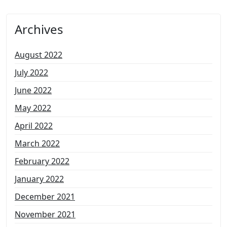
Archives
August 2022
July 2022
June 2022
May 2022
April 2022
March 2022
February 2022
January 2022
December 2021
November 2021