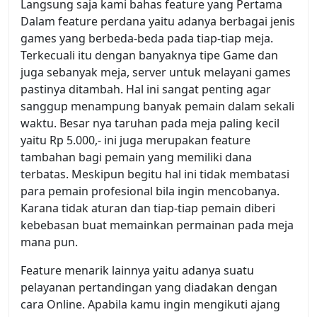
Langsung saja kami bahas feature yang Pertama
Dalam feature perdana yaitu adanya berbagai jenis
games yang berbeda-beda pada tiap-tiap meja.
Terkecuali itu dengan banyaknya tipe Game dan
juga sebanyak meja, server untuk melayani games
pastinya ditambah. Hal ini sangat penting agar
sanggup menampung banyak pemain dalam sekali
waktu. Besar nya taruhan pada meja paling kecil
yaitu Rp 5.000,- ini juga merupakan feature
tambahan bagi pemain yang memiliki dana
terbatas. Meskipun begitu hal ini tidak membatasi
para pemain profesional bila ingin mencobanya.
Karana tidak aturan dan tiap-tiap pemain diberi
kebebasan buat memainkan permainan pada meja
mana pun.
Feature menarik lainnya yaitu adanya suatu
pelayanan pertandingan yang diadakan dengan
cara Online. Apabila kamu ingin mengikuti ajang