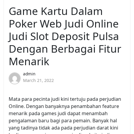
Game Kartu Dalam
Poker Web Judi Online
Judi Slot Deposit Pulsa
Dengan Berbagai Fitur
Menarik
admin
March 21, 2022
Mata para pecinta judi kini tertuju pada perjudian
Online. Dengan banyaknya penambahan feature
menarik pada games judi dapat menambah
pengalaman baru bagi para pemain. Banyak hal
yang tadinya tidak ada pada perjudian darat kini