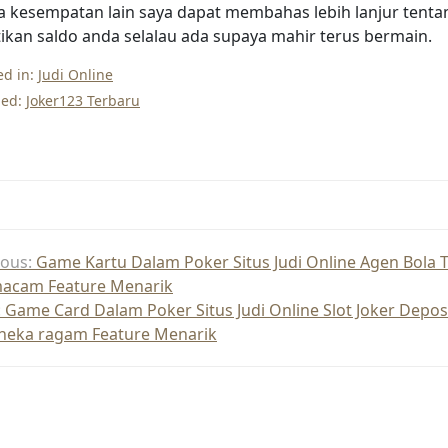
 kesempatan lain saya dapat membahas lebih lanjur tentang
ikan saldo anda selalau ada supaya mahir terus bermain.
ed in:
Judi Online
ged:
Joker123 Terbaru
t
ious:
Game Kartu Dalam Poker Situs Judi Online Agen Bola 
igation
acam Feature Menarik
:
Game Card Dalam Poker Situs Judi Online Slot Joker Depo
neka ragam Feature Menarik