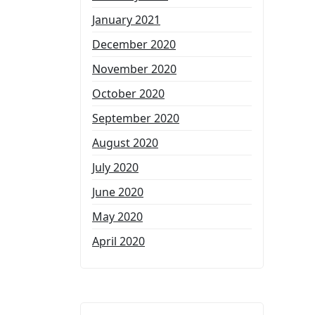
January 2021
December 2020
November 2020
October 2020
September 2020
August 2020
July 2020
June 2020
May 2020
April 2020