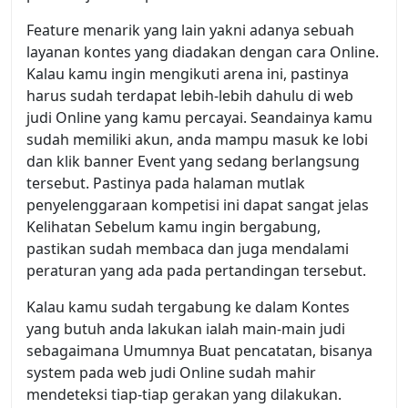
Feature menarik yang lain yakni adanya sebuah
layanan kontes yang diadakan dengan cara Online.
Kalau kamu ingin mengikuti arena ini, pastinya
harus sudah terdapat lebih-lebih dahulu di web
judi Online yang kamu percayai. Seandainya kamu
sudah memiliki akun, anda mampu masuk ke lobi
dan klik banner Event yang sedang berlangsung
tersebut. Pastinya pada halaman mutlak
penyelenggaraan kompetisi ini dapat sangat jelas
Kelihatan Sebelum kamu ingin bergabung,
pastikan sudah membaca dan juga mendalami
peraturan yang ada pada pertandingan tersebut.
Kalau kamu sudah tergabung ke dalam Kontes
yang butuh anda lakukan ialah main-main judi
sebagaimana Umumnya Buat pencatatan, bisanya
system pada web judi Online sudah mahir
mendeteksi tiap-tiap gerakan yang dilakukan.