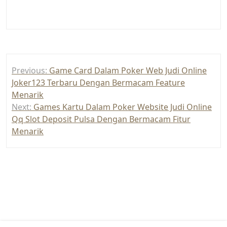
Post
Previous:
Game Card Dalam Poker Web Judi Online
navigation
Joker123 Terbaru Dengan Bermacam Feature
Menarik
Next:
Games Kartu Dalam Poker Website Judi Online
Qq Slot Deposit Pulsa Dengan Bermacam Fitur
Menarik