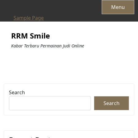
Skip
Menu
to
Sample Page
content
RRM Smile
Kabar Terbaru Permainan Judi Online
Search
Search