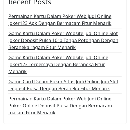
Recent Posts
Permainan Kartu Dalam Poker Web Judi Online
Joker123 Apk Dengan Bermacam Fitur Menarik
Game Kartu Dalam Poker Website Judi Online Slot
Joker Deposit Pulsa 10rb Tanpa Potongan Dengan
Beraneka ragam Fitur Menarik
Game Kartu Dalam Poker Website Judi Online
Joker123 Terpercaya Dengan Beraneka Fitur
Menarik
Game Card Dalam Poker Situs Judi Online Judi Slot
Deposit Pulsa Dengan Beraneka Fitur Menarik
Permainan Kartu Dalam Poker Web Judi Online
Poker Online Deposit Pulsa Dengan Bermacam
macam Fitur Menarik