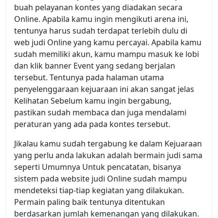
buah pelayanan kontes yang diadakan secara
Online. Apabila kamu ingin mengikuti arena ini,
tentunya harus sudah terdapat terlebih dulu di
web judi Online yang kamu percayai. Apabila kamu
sudah memiliki akun, kamu mampu masuk ke lobi
dan klik banner Event yang sedang berjalan
tersebut. Tentunya pada halaman utama
penyelenggaraan kejuaraan ini akan sangat jelas
Kelihatan Sebelum kamu ingin bergabung,
pastikan sudah membaca dan juga mendalami
peraturan yang ada pada kontes tersebut.
Jikalau kamu sudah tergabung ke dalam Kejuaraan
yang perlu anda lakukan adalah bermain judi sama
seperti Umumnya Untuk pencatatan, bisanya
sistem pada website judi Online sudah mampu
mendeteksi tiap-tiap kegiatan yang dilakukan.
Permain paling baik tentunya ditentukan
berdasarkan jumlah kemenangan yang dilakukan.