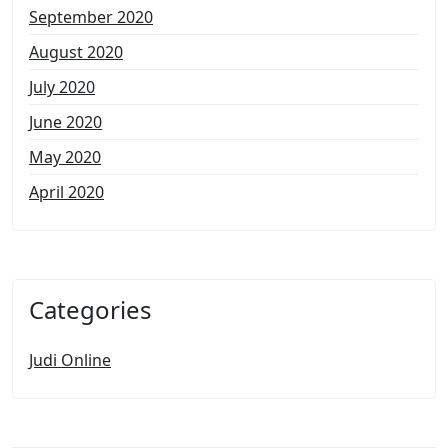
September 2020
August 2020
July 2020
June 2020
May 2020
April 2020
Categories
Judi Online