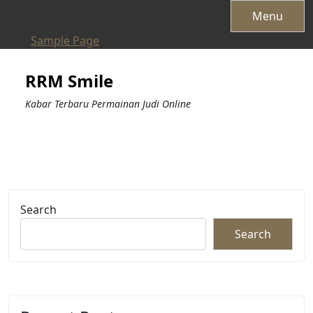
Skip
Menu
to
Sample Page
content
RRM Smile
Kabar Terbaru Permainan Judi Online
Search
Search