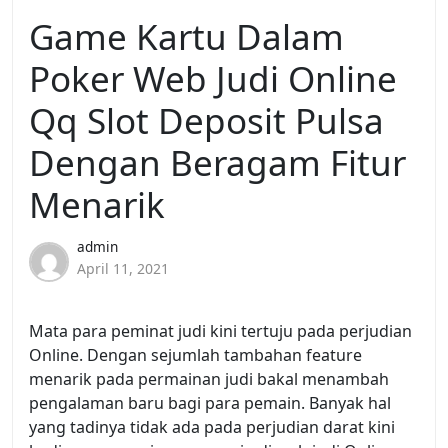
Game Kartu Dalam
Poker Web Judi Online
Qq Slot Deposit Pulsa
Dengan Beragam Fitur
Menarik
admin
April 11, 2021
Mata para peminat judi kini tertuju pada perjudian
Online. Dengan sejumlah tambahan feature
menarik pada permainan judi bakal menambah
pengalaman baru bagi para pemain. Banyak hal
yang tadinya tidak ada pada perjudian darat kini