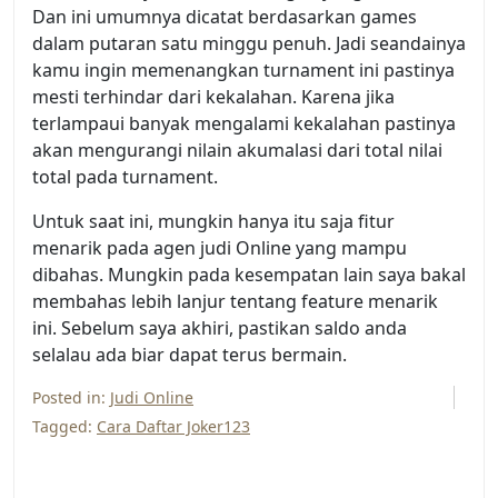
Dan ini umumnya dicatat berdasarkan games
dalam putaran satu minggu penuh. Jadi seandainya
kamu ingin memenangkan turnament ini pastinya
mesti terhindar dari kekalahan. Karena jika
terlampaui banyak mengalami kekalahan pastinya
akan mengurangi nilain akumalasi dari total nilai
total pada turnament.
Untuk saat ini, mungkin hanya itu saja fitur
menarik pada agen judi Online yang mampu
dibahas. Mungkin pada kesempatan lain saya bakal
membahas lebih lanjur tentang feature menarik
ini. Sebelum saya akhiri, pastikan saldo anda
selalau ada biar dapat terus bermain.
Posted in:
Judi Online
Tagged:
Cara Daftar Joker123