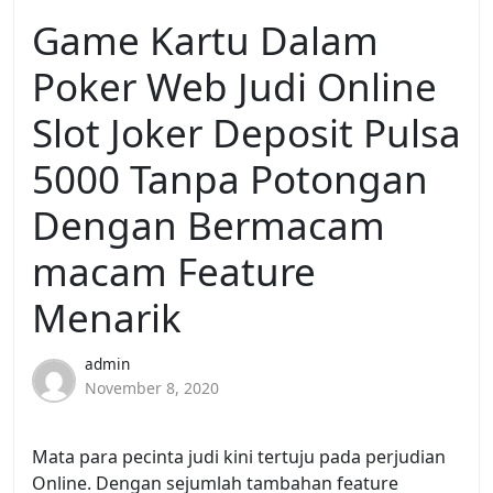
Game Kartu Dalam
Poker Web Judi Online
Slot Joker Deposit Pulsa
5000 Tanpa Potongan
Dengan Bermacam
macam Feature
Menarik
admin
November 8, 2020
Mata para pecinta judi kini tertuju pada perjudian
Online. Dengan sejumlah tambahan feature