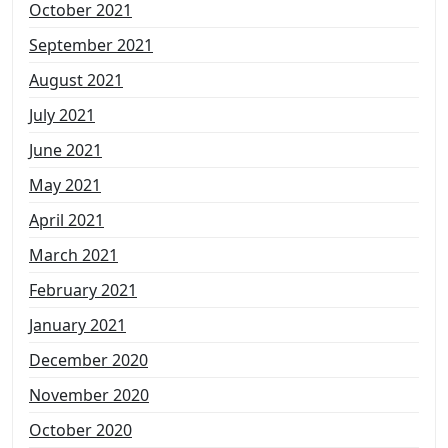
October 2021
September 2021
August 2021
July 2021
June 2021
May 2021
April 2021
March 2021
February 2021
January 2021
December 2020
November 2020
October 2020