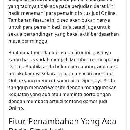
yang tadinya tidak ada pada perjudian darat kini
hadir menemani para pemain di situs judi Online.
Tambahan feature ini disediakan bukan hanya
untuk para pemain kecil saja tetapi juga untuk
sekala pertandingan yang bakal aktif berdasarkan
masa per minggu.
Buat dapat menikmati semua fitur ini, pastinya
kamu harus sudah menjadi Member resmi apalagi
Dahulu Apabila anda belum bergabung, anda bisa
melakukannya sekarang juga mencari agen judi
Online yang menurut kamu bisa Dipercaya Anda
sanggup mencari website dengan menggunakan
kekuatan yang ada atau meminta pertolongan
dengan membaca artikel tentang games judi
Online.
Fitur Penambahan Yang Ada