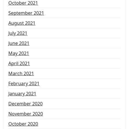
October 2021
September 2021
August 2021
July 2021
June 2021
May 2021
April 2021
March 2021
February 2021
January 2021
December 2020
November 2020
October 2020