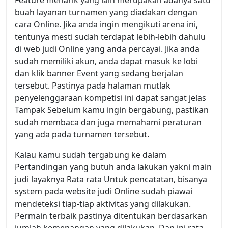
Feature menarik yang lain merupakan adanya satu
buah layanan turnamen yang diadakan dengan
cara Online. Jika anda ingin mengikuti arena ini,
tentunya mesti sudah terdapat lebih-lebih dahulu
di web judi Online yang anda percayai. Jika anda
sudah memiliki akun, anda dapat masuk ke lobi
dan klik banner Event yang sedang berjalan
tersebut. Pastinya pada halaman mutlak
penyelenggaraan kompetisi ini dapat sangat jelas
Tampak Sebelum kamu ingin bergabung, pastikan
sudah membaca dan juga memahami peraturan
yang ada pada turnamen tersebut.
Kalau kamu sudah tergabung ke dalam
Pertandingan yang butuh anda lakukan yakni main
judi layaknya Rata rata Untuk pencatatan, bisanya
system pada website judi Online sudah piawai
mendeteksi tiap-tiap aktivitas yang dilakukan.
Permain terbaik pastinya ditentukan berdasarkan