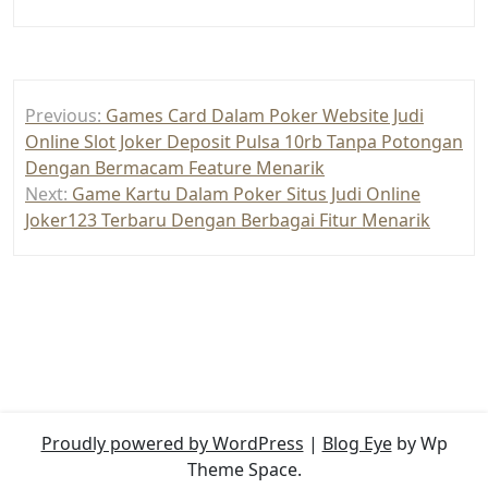
Post
Previous:
Games Card Dalam Poker Website Judi
navigation
Online Slot Joker Deposit Pulsa 10rb Tanpa Potongan
Dengan Bermacam Feature Menarik
Next:
Game Kartu Dalam Poker Situs Judi Online
Joker123 Terbaru Dengan Berbagai Fitur Menarik
Proudly powered by WordPress
|
Blog Eye
by Wp
Theme Space.