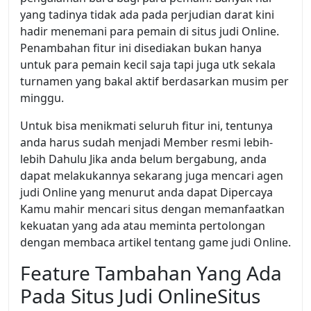
yang tadinya tidak ada pada perjudian darat kini
hadir menemani para pemain di situs judi Online.
Penambahan fitur ini disediakan bukan hanya
untuk para pemain kecil saja tapi juga utk sekala
turnamen yang bakal aktif berdasarkan musim per
minggu.
Untuk bisa menikmati seluruh fitur ini, tentunya
anda harus sudah menjadi Member resmi lebih-
lebih Dahulu Jika anda belum bergabung, anda
dapat melakukannya sekarang juga mencari agen
judi Online yang menurut anda dapat Dipercaya
Kamu mahir mencari situs dengan memanfaatkan
kekuatan yang ada atau meminta pertolongan
dengan membaca artikel tentang game judi Online.
Feature Tambahan Yang Ada
Pada Situs Judi OnlineSitus