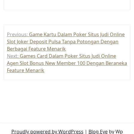
Post
Previous:
Game Kartu Dalam Poker Situs Judi Online
navigation
Slot Joker Deposit Pulsa Tanpa Potongan Dengan
Berbagai Feature Menarik
Next:
Games Card Dalam Poker Situs Judi Online
Agen Slot Bonus New Member 100 Dengan Beraneka
Feature Menarik
Proudly powered by WordPress
|
Blog Eye
by Wp