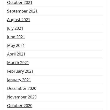
October 2021
September 2021
August 2021
July 2021
June 2021
May 2021
April 2021
March 2021
February 2021
January 2021
December 2020
November 2020
October 2020