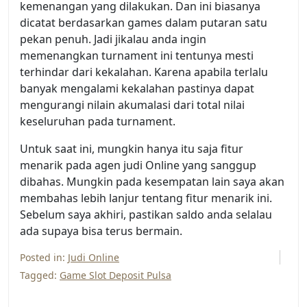
kemenangan yang dilakukan. Dan ini biasanya
dicatat berdasarkan games dalam putaran satu
pekan penuh. Jadi jikalau anda ingin
memenangkan turnament ini tentunya mesti
terhindar dari kekalahan. Karena apabila terlalu
banyak mengalami kekalahan pastinya dapat
mengurangi nilain akumalasi dari total nilai
keseluruhan pada turnament.
Untuk saat ini, mungkin hanya itu saja fitur
menarik pada agen judi Online yang sanggup
dibahas. Mungkin pada kesempatan lain saya akan
membahas lebih lanjur tentang fitur menarik ini.
Sebelum saya akhiri, pastikan saldo anda selalau
ada supaya bisa terus bermain.
Posted in:
Judi Online
Tagged:
Game Slot Deposit Pulsa