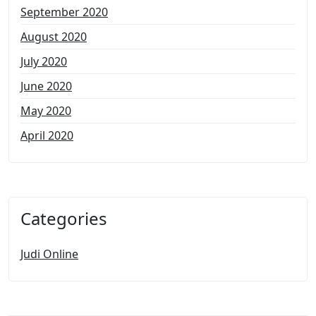
September 2020
August 2020
July 2020
June 2020
May 2020
April 2020
Categories
Judi Online