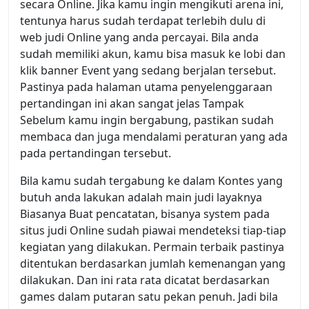
secara Online. Jika kamu ingin mengikuti arena ini,
tentunya harus sudah terdapat terlebih dulu di
web judi Online yang anda percayai. Bila anda
sudah memiliki akun, kamu bisa masuk ke lobi dan
klik banner Event yang sedang berjalan tersebut.
Pastinya pada halaman utama penyelenggaraan
pertandingan ini akan sangat jelas Tampak
Sebelum kamu ingin bergabung, pastikan sudah
membaca dan juga mendalami peraturan yang ada
pada pertandingan tersebut.
Bila kamu sudah tergabung ke dalam Kontes yang
butuh anda lakukan adalah main judi layaknya
Biasanya Buat pencatatan, bisanya system pada
situs judi Online sudah piawai mendeteksi tiap-tiap
kegiatan yang dilakukan. Permain terbaik pastinya
ditentukan berdasarkan jumlah kemenangan yang
dilakukan. Dan ini rata rata dicatat berdasarkan
games dalam putaran satu pekan penuh. Jadi bila