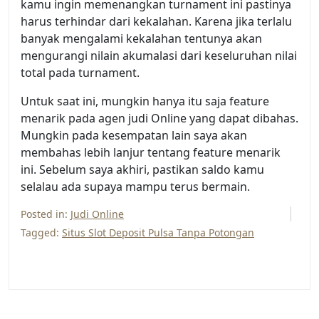
kamu ingin memenangkan turnament ini pastinya
harus terhindar dari kekalahan. Karena jika terlalu
banyak mengalami kekalahan tentunya akan
mengurangi nilain akumalasi dari keseluruhan nilai
total pada turnament.
Untuk saat ini, mungkin hanya itu saja feature
menarik pada agen judi Online yang dapat dibahas.
Mungkin pada kesempatan lain saya akan
membahas lebih lanjur tentang feature menarik
ini. Sebelum saya akhiri, pastikan saldo kamu
selalau ada supaya mampu terus bermain.
Posted in:
Judi Online
Tagged:
Situs Slot Deposit Pulsa Tanpa Potongan