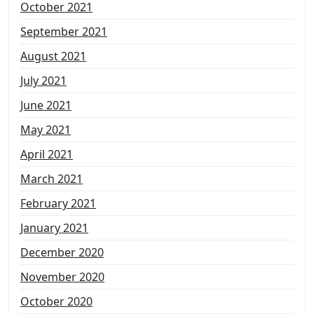
October 2021
September 2021
August 2021
July 2021
June 2021
May 2021
April 2021
March 2021
February 2021
January 2021
December 2020
November 2020
October 2020