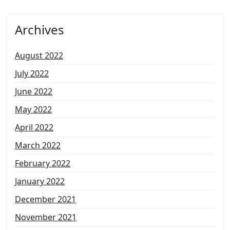
Archives
August 2022
July 2022
June 2022
May 2022
April 2022
March 2022
February 2022
January 2022
December 2021
November 2021