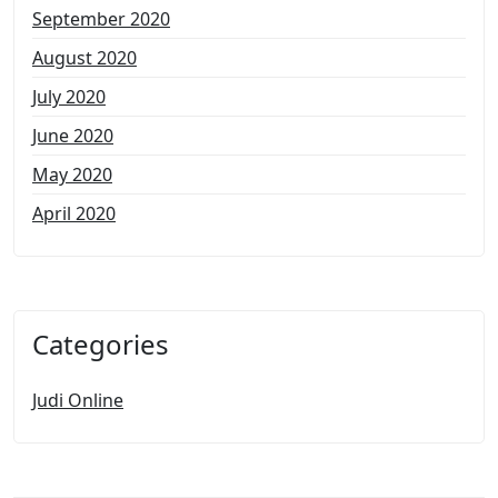
September 2020
August 2020
July 2020
June 2020
May 2020
April 2020
Categories
Judi Online