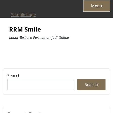
Skip
Menu
to
Sample Page
content
RRM Smile
Kabar Terbaru Permainan Judi Online
Search
Search