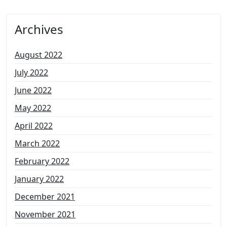
Archives
August 2022
July 2022
June 2022
May 2022
April 2022
March 2022
February 2022
January 2022
December 2021
November 2021