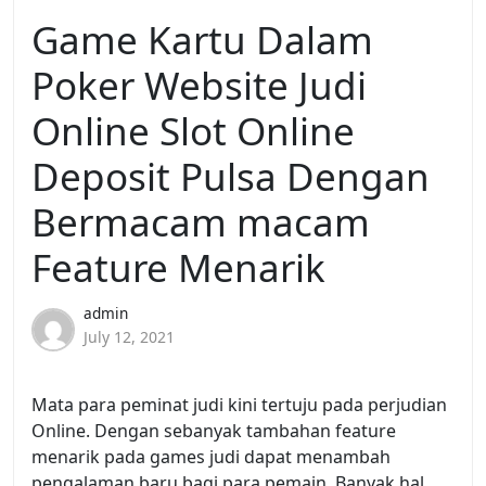
Game Kartu Dalam
Poker Website Judi
Online Slot Online
Deposit Pulsa Dengan
Bermacam macam
Feature Menarik
admin
July 12, 2021
Mata para peminat judi kini tertuju pada perjudian
Online. Dengan sebanyak tambahan feature
menarik pada games judi dapat menambah
pengalaman baru bagi para pemain. Banyak hal