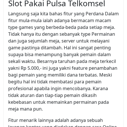
Slot Pakai Pulsa Telkomsel
Langsung saja kita bahas fitur yang Perdana Dalam
fitur mula-mula ialah adanya bermacam macam
type games yang berbeda-beda pada setiap meja.
Tidak hanya itu dengan sebanyak type Permainan
dan juga sejumlah meja, server untuk melayani
game pastinya ditambah. Hal ini sangat penting
supaya bisa menampung banyak pemain dalam
sekali waktu. Besarnya taruhan pada meja terkecil
yakni Rp 5.000,- ini juga yakni feature penambahan
bagi pemain yang memiliki dana terbatas. Meski
begitu hal ini tidak membatasi para pemain
profesional apabila ingin mencobanya. Karana
tidak aturan dan tiap-tiap pemain dikasih
kebebasan untuk memainkan permainan pada
meja mana pun.
Fitur menarik lainnya adalah adanya sebuah