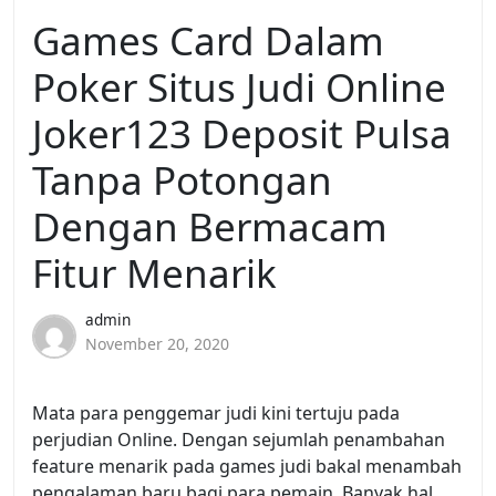
Games Card Dalam
Poker Situs Judi Online
Joker123 Deposit Pulsa
Tanpa Potongan
Dengan Bermacam
Fitur Menarik
admin
November 20, 2020
Mata para penggemar judi kini tertuju pada
perjudian Online. Dengan sejumlah penambahan
feature menarik pada games judi bakal menambah
pengalaman baru bagi para pemain. Banyak hal