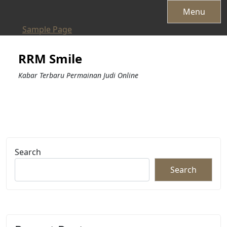
Skip
Menu
to
Sample Page
content
RRM Smile
Kabar Terbaru Permainan Judi Online
Search
Search