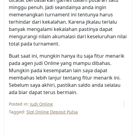
dicatat berdasarkan games dalam putaran satu
minggu penuh. Jadi seandainya anda ingin
memenangkan turnament ini tentunya harus
terhindar dari kekalahan. Karena jikalau terlalu
banyak mengalami kekalahan pastinya dapat
mengurangi nilain akumalasi dari keseluruhan nilai
total pada turnament.
Buat saat ini, mungkin hanya itu saja fitur menarik
pada agen judi Online yang mampu dibahas.
Mungkin pada kesempatan lain saya dapat
membahas lebih lanjur tentang fitur menarik ini.
Sebelum saya akhiri, pastikan saldo anda selalau
ada biar dapat terus bermain.
Posted in:
Judi Online
Tagged:
Slot Online Deposit Pulsa