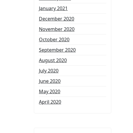
January 2021
December 2020
November 2020
October 2020
September 2020
August 2020
July 2020
June 2020
May 2020
April 2020