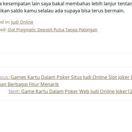
 kesempatan lain saya bakal membahas lebih lanjur tentang 
ikan saldo kamu selalau ada supaya bisa terus bermain.
ed in:
Judi Online
ged:
Slot Pragmatic Deposit Pulsa Tanpa Potongan
t
ious:
Games Kartu Dalam Poker Situs Judi Online Slot Joker
igation
an Berbagai Fitur Menarik
Next:
Game Kartu Dalam Poker Web Judi Online Joker