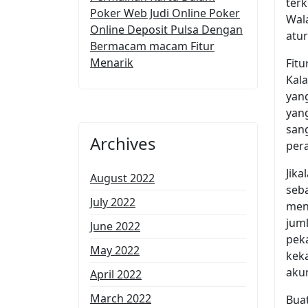
terk
Poker Web Judi Online Poker
Wala
Online Deposit Pulsa Dengan
atu
Bermacam macam Fitur
Menarik
Fitu
Kala
yang
yan
san
Archives
per
Jik
August 2022
seb
July 2022
mend
jum
June 2022
peka
May 2022
kek
akum
April 2022
March 2022
Buat