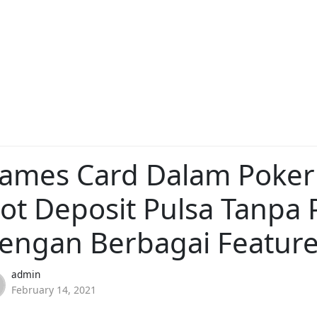
ames Card Dalam Poker S
lot Deposit Pulsa Tanpa
engan Berbagai Featur
admin
February 14, 2021