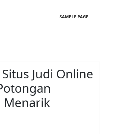
SAMPLE PAGE
itus Judi Online
 Potongan
e Menarik