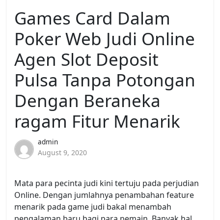
Games Card Dalam
Poker Web Judi Online
Agen Slot Deposit
Pulsa Tanpa Potongan
Dengan Beraneka
ragam Fitur Menarik
admin
August 9, 2020
Mata para pecinta judi kini tertuju pada perjudian
Online. Dengan jumlahnya penambahan feature
menarik pada game judi bakal menambah
pengalaman baru bagi para pemain. Banyak hal