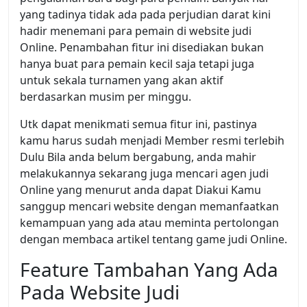
yang tadinya tidak ada pada perjudian darat kini
hadir menemani para pemain di website judi
Online. Penambahan fitur ini disediakan bukan
hanya buat para pemain kecil saja tetapi juga
untuk sekala turnamen yang akan aktif
berdasarkan musim per minggu.
Utk dapat menikmati semua fitur ini, pastinya
kamu harus sudah menjadi Member resmi terlebih
Dulu Bila anda belum bergabung, anda mahir
melakukannya sekarang juga mencari agen judi
Online yang menurut anda dapat Diakui Kamu
sanggup mencari website dengan memanfaatkan
kemampuan yang ada atau meminta pertolongan
dengan membaca artikel tentang game judi Online.
Feature Tambahan Yang Ada
Pada Website Judi