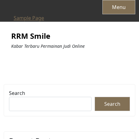
Skip
Menu
to
Sample Page
content
RRM Smile
Kabar Terbaru Permainan Judi Online
Search
Search