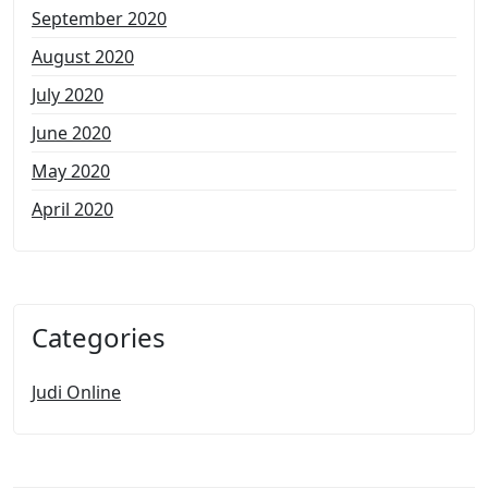
September 2020
August 2020
July 2020
June 2020
May 2020
April 2020
Categories
Judi Online