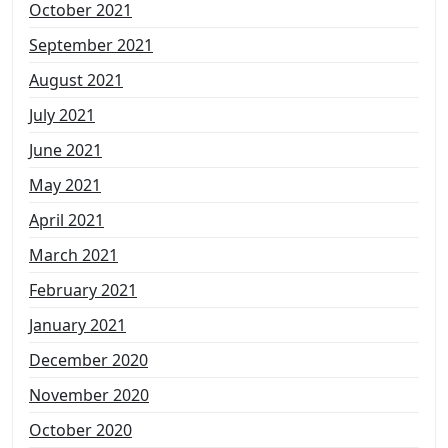
October 2021
September 2021
August 2021
July 2021
June 2021
May 2021
April 2021
March 2021
February 2021
January 2021
December 2020
November 2020
October 2020