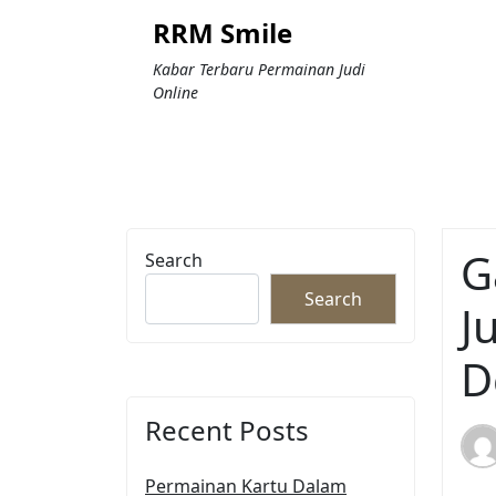
Skip
RRM Smile
to
content
Kabar Terbaru Permainan Judi
Online
G
Search
Search
J
D
Recent Posts
Permainan Kartu Dalam