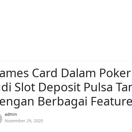
ames Card Dalam Poker 
udi Slot Deposit Pulsa 
engan Berbagai Featur
admin
November 29, 2020