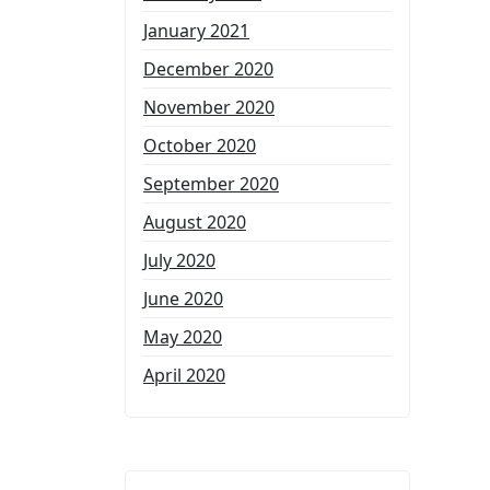
January 2021
December 2020
November 2020
October 2020
September 2020
August 2020
July 2020
June 2020
May 2020
April 2020