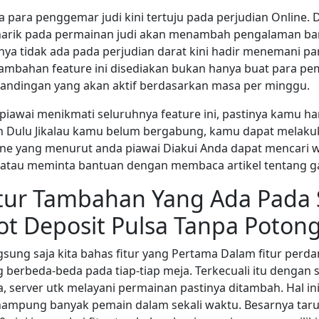
a para penggemar judi kini tertuju pada perjudian Online
arik pada permainan judi akan menambah pengalaman baru
nya tidak ada pada perjudian darat kini hadir menemani pa
mbahan feature ini disediakan bukan hanya buat para pemai
tandingan yang akan aktif berdasarkan masa per minggu.
piawai menikmati seluruhnya feature ini, pastinya kamu h
ih Dulu Jikalau kamu belum bergabung, kamu dapat melaku
ine yang menurut anda piawai Diakui Anda dapat mencari
 atau meminta bantuan dengan membaca artikel tentang ga
tur Tambahan Yang Ada Pada S
ot Deposit Pulsa Tanpa Poton
sung saja kita bahas fitur yang Pertama Dalam fitur perd
 berbeda-beda pada tiap-tiap meja. Terkecuali itu dengan
, server utk melayani permainan pastinya ditambah. Hal i
ampung banyak pemain dalam sekali waktu. Besarnya taruh