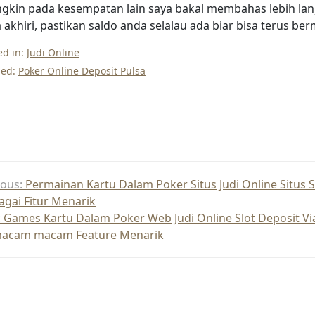
kin pada kesempatan lain saya bakal membahas lebih lanju
 akhiri, pastikan saldo anda selalau ada biar bisa terus ber
ed in:
Judi Online
ged:
Poker Online Deposit Pulsa
t
ious:
Permainan Kartu Dalam Poker Situs Judi Online Situs
igation
agai Fitur Menarik
:
Games Kartu Dalam Poker Web Judi Online Slot Deposit V
acam macam Feature Menarik