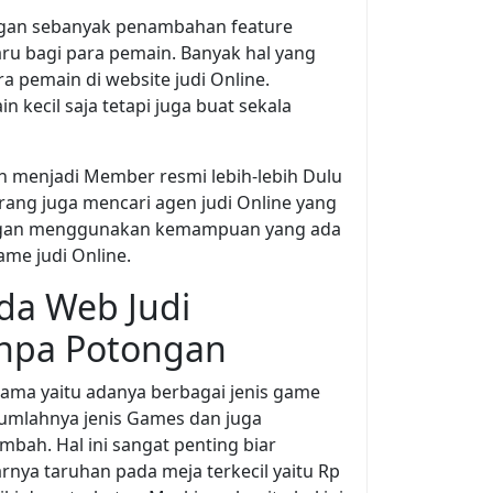
Dengan sebanyak penambahan feature
u bagi para pemain. Banyak hal yang
a pemain di website judi Online.
 kecil saja tetapi juga buat sekala
ah menjadi Member resmi lebih-lebih Dulu
ng juga mencari agen judi Online yang
engan menggunakan kemampuan yang ada
me judi Online.
da Web Judi
Tanpa Potongan
tama yaitu adanya berbagai jenis game
 jumlahnya jenis Games dan juga
bah. Hal ini sangat penting biar
ya taruhan pada meja terkecil yaitu Rp