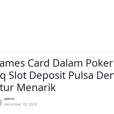
ames Card Dalam Poker 
q Slot Deposit Pulsa D
itur Menarik
admin
December 10, 2020