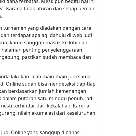
ki dana terbatas. Meskipun begitu hal ini
a. Karana tidak aturan dan setiap pemain
.
an turnamen yang diadakan dengan cara
sudah terdapat apalagi dahulu di web judi
akun, kamu sanggup masuk ke lobi dan
da halaman penting penyelenggaraan
bergabung, pastikan sudah membaca dan
anda lakukan ialah main-main judi sama
i Online sudah bisa mendeteksi tiap-tiap
tukan berdasarkan jumlah kemenangan
s dalam putaran satu minggu penuh. Jadi
esti terhindar dari kekalahan. Karena
urangi nilain akumalasi dari keseluruhan
n judi Online yang sanggup dibahas.