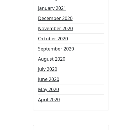
January 2021
December 2020
November 2020
October 2020
September 2020
August 2020
July 2020
June 2020
May 2020
April 2020