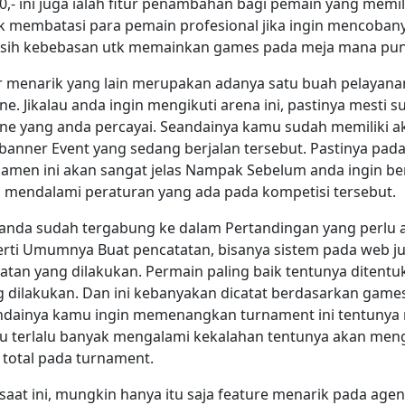
0,- ini juga ialah fitur penambahan bagi pemain yang memili
k membatasi para pemain profesional jika ingin mencobany
asih kebebasan utk memainkan games pada meja mana pun
ur menarik yang lain merupakan adanya satu buah pelayan
ne. Jikalau anda ingin mengikuti arena ini, pastinya mesti 
ine yang anda percayai. Seandainya kamu sudah memiliki 
 banner Event yang sedang berjalan tersebut. Pastinya pa
namen ini akan sangat jelas Nampak Sebelum anda ingin 
a mendalami peraturan yang ada pada kompetisi tersebut.
a anda sudah tergabung ke dalam Pertandingan yang perlu 
rti Umumnya Buat pencatatan, bisanya sistem pada web jud
iatan yang dilakukan. Permain paling baik tentunya diten
g dilakukan. Dan ini kebanyakan dicatat berdasarkan game
ndainya kamu ingin memenangkan turnament ini tentunya m
au terlalu banyak mengalami kekalahan tentunya akan meng
i total pada turnament.
saat ini, mungkin hanya itu saja feature menarik pada age