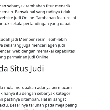
engan sebanyak tambahan fitur menarik
main. Banyak hal yang tadinya tidak
ebsite judi Online. Tambahan feature ini
 untuk sekala pertandingan yang dapat
sudah jadi Member resmi lebih-lebih
 sekarang juga mencari agen judi
ncari web dengan memakai kapabilitas
ng permainan judi Online.
a Situs Judi
 mula-mula merupakan adanya bermacam
k hanya itu dengan sebanyak kategori
 pastinya ditambah. Hal ini sangat
ktu. Besar nya taruhan pada meja paling