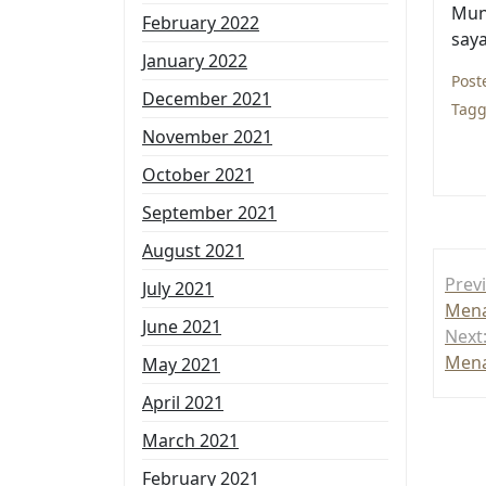
Mung
February 2022
saya
January 2022
Post
December 2021
Tag
November 2021
October 2021
September 2021
August 2021
Pos
Prev
July 2021
nav
Mena
June 2021
Next
Mena
May 2021
April 2021
March 2021
February 2021