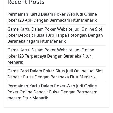
Recent Posts
Permainan Kartu Dalam Poker Web Judi Online
Joker123 Apk Dengan Bermacam Fitur Menarik
Game Kartu Dalam Poker Website Judi Online Slot
Joker Deposit Pulsa 10rb Tanpa Potongan Dengan
Beraneka ragam Fitur Menarik
Game Kartu Dalam Poker Website Judi Online
Joker123 Terpercaya Dengan Beraneka Fitur
Menarik
Game Card Dalam Poker Situs Judi Online Judi Slot
Deposit Pulsa Dengan Beraneka Fitur Menarik
Permainan Kartu Dalam Poker Web Judi Online
Poker Online Deposit Pulsa Dengan Bermacam
macam Fitur Menarik