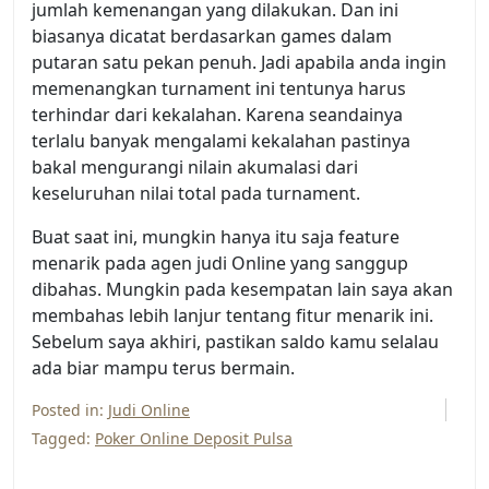
jumlah kemenangan yang dilakukan. Dan ini
biasanya dicatat berdasarkan games dalam
putaran satu pekan penuh. Jadi apabila anda ingin
memenangkan turnament ini tentunya harus
terhindar dari kekalahan. Karena seandainya
terlalu banyak mengalami kekalahan pastinya
bakal mengurangi nilain akumalasi dari
keseluruhan nilai total pada turnament.
Buat saat ini, mungkin hanya itu saja feature
menarik pada agen judi Online yang sanggup
dibahas. Mungkin pada kesempatan lain saya akan
membahas lebih lanjur tentang fitur menarik ini.
Sebelum saya akhiri, pastikan saldo kamu selalau
ada biar mampu terus bermain.
Posted in:
Judi Online
Tagged:
Poker Online Deposit Pulsa