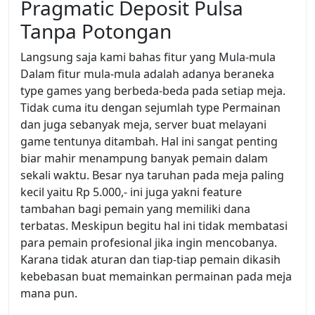
Pragmatic Deposit Pulsa
Tanpa Potongan
Langsung saja kami bahas fitur yang Mula-mula
Dalam fitur mula-mula adalah adanya beraneka
type games yang berbeda-beda pada setiap meja.
Tidak cuma itu dengan sejumlah type Permainan
dan juga sebanyak meja, server buat melayani
game tentunya ditambah. Hal ini sangat penting
biar mahir menampung banyak pemain dalam
sekali waktu. Besar nya taruhan pada meja paling
kecil yaitu Rp 5.000,- ini juga yakni feature
tambahan bagi pemain yang memiliki dana
terbatas. Meskipun begitu hal ini tidak membatasi
para pemain profesional jika ingin mencobanya.
Karana tidak aturan dan tiap-tiap pemain dikasih
kebebasan buat memainkan permainan pada meja
mana pun.