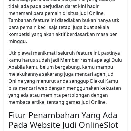
tidak ada pada perjudian darat kini hadir
menemani para pemain di situs judi Online.
Tambahan feature ini disediakan bukan hanya utk
para pemain kecil saja tetapi juga buat sekala
kompetisi yang akan aktif berdasarkan masa per
minggu.
Utk piawai menikmati seluruh feature ini, pastinya
kamu harus sudah jadi Member resmi apalagi Dulu
Apabila kamu belum bergabung, kamu mampu
melakukannya sekarang juga mencari agen judi
Online yang menurut anda sanggup Diakui Kamu
bisa mencari web dengan menggunakan kekuatan
yang ada atau meminta pertolongan dengan
membaca artikel tentang games judi Online.
Fitur Penambahan Yang Ada
Pada Website Judi OnlineSlot