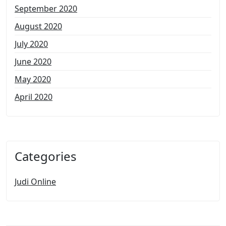
September 2020
August 2020
July 2020
June 2020
May 2020
April 2020
Categories
Judi Online