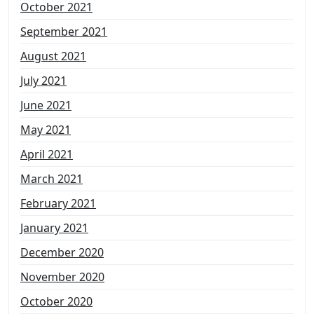
October 2021
September 2021
August 2021
July 2021
June 2021
May 2021
April 2021
March 2021
February 2021
January 2021
December 2020
November 2020
October 2020