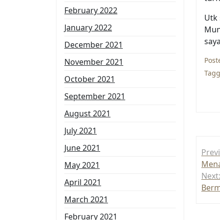
February 2022
Utk 
January 2022
Mun
saya
December 2021
Post
November 2021
Tag
October 2021
September 2021
August 2021
July 2021
Pos
June 2021
Prev
nav
Mena
May 2021
Next
April 2021
Berm
March 2021
February 2021