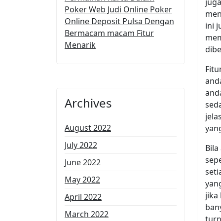
juga
Poker Web Judi Online Poker
men
Online Deposit Pulsa Dengan
ini 
Bermacam macam Fitur
memb
Menarik
dib
Fitu
anda
anda
Archives
seda
jel
August 2022
yang
July 2022
Bil
sep
June 2022
set
May 2022
yan
jika
April 2022
bany
March 2022
tur