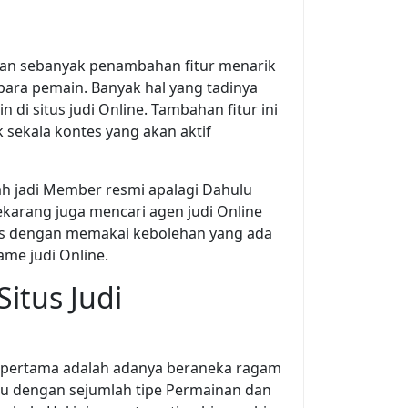
engan sebanyak penambahan fitur menarik
ara pemain. Banyak hal yang tadinya
 di situs judi Online. Tambahan fitur ini
k sekala kontes yang akan aktif
ah jadi Member resmi apalagi Dahulu
arang juga mencari agen judi Online
us dengan memakai kebolehan yang ada
me judi Online.
itus Judi
r pertama adalah adanya beraneka ragam
itu dengan sejumlah tipe Permainan dan