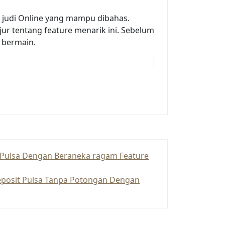
n judi Online yang mampu dibahas.
ur tentang feature menarik ini. Sebelum
s bermain.
 Pulsa Dengan Beraneka ragam Feature
Deposit Pulsa Tanpa Potongan Dengan