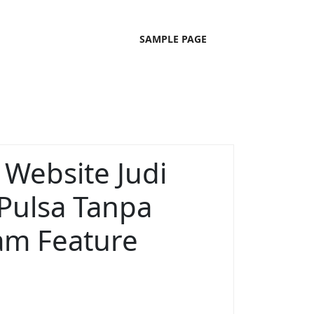
SAMPLE PAGE
Website Judi
 Pulsa Tanpa
am Feature