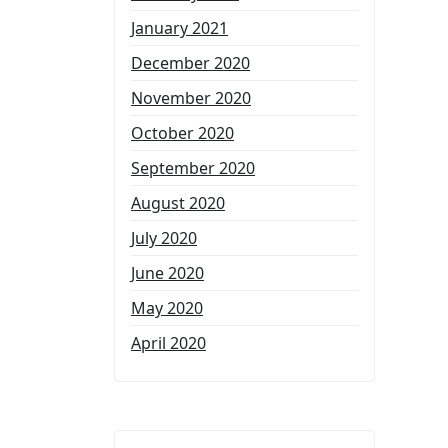
January 2021
December 2020
November 2020
October 2020
September 2020
August 2020
July 2020
June 2020
May 2020
April 2020