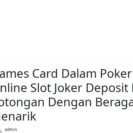
ames Card Dalam Poker 
nline Slot Joker Deposit
otongan Dengan Berag
enarik
admin