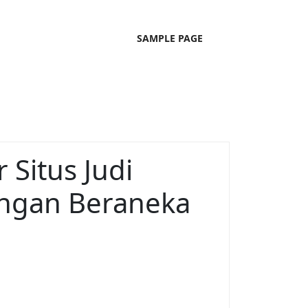
SAMPLE PAGE
Situs Judi
engan Beraneka