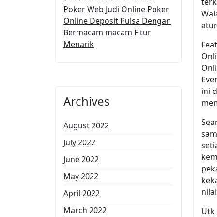
terk
Poker Web Judi Online Poker
Wala
Online Deposit Pulsa Dengan
atu
Bermacam macam Fitur
Menarik
Fea
Onli
Onl
Eve
ini
Archives
mem
Sea
August 2022
sama
July 2022
seti
kem
June 2022
pek
May 2022
kek
nila
April 2022
March 2022
Utk 