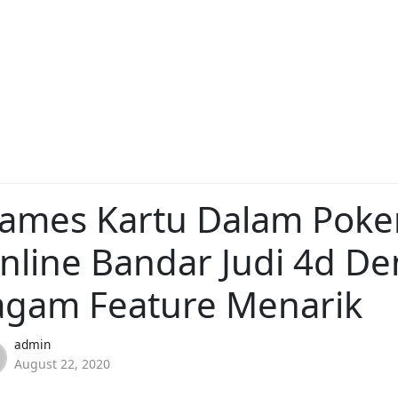
ames Kartu Dalam Poker 
nline Bandar Judi 4d D
agam Feature Menarik
admin
August 22, 2020