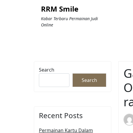
Skip
RRM Smile
to
content
Kabar Terbaru Permainan Judi
Online
G
Search
Search
O
r
Recent Posts
Permainan Kartu Dalam