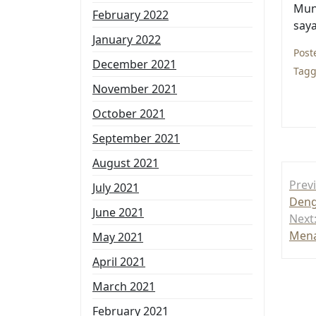
Mung
February 2022
saya
January 2022
Post
December 2021
Tag
November 2021
October 2021
September 2021
August 2021
Pos
Prev
July 2021
nav
Deng
June 2021
Next
Mena
May 2021
April 2021
March 2021
February 2021