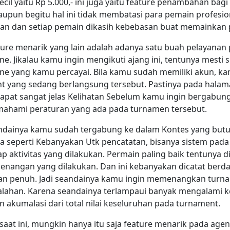
ecil yaitu Rp 5.000,- ini juga yaitu feature penambahan bag
upun begitu hal ini tidak membatasi para pemain profesion
ran dan setiap pemain dikasih kebebasan buat memainkan
ture menarik yang lain adalah adanya satu buah pelayanan
ne. Jikalau kamu ingin mengikuti ajang ini, tentunya mesti s
ine yang kamu percayai. Bila kamu sudah memiliki akun, k
nt yang sedang berlangsung tersebut. Pastinya pada hala
 dapat sangat jelas Kelihatan Sebelum kamu ingin bergabu
ahami peraturan yang ada pada turnamen tersebut.
ndainya kamu sudah tergabung ke dalam Kontes yang butu
 seperti Kebanyakan Utk pencatatan, bisanya sistem pada 
ap aktivitas yang dilakukan. Permain paling baik tentunya
enangan yang dilakukan. Dan ini kebanyakan dicatat berd
an penuh. Jadi seandainya kamu ingin memenangkan turname
alahan. Karena seandainya terlampaui banyak mengalami 
in akumalasi dari total nilai keseluruhan pada turnament.
saat ini, mungkin hanya itu saja feature menarik pada agen