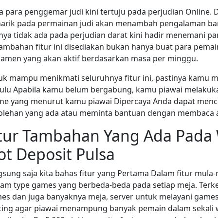
a para penggemar judi kini tertuju pada perjudian Online
arik pada permainan judi akan menambah pengalaman baru
nya tidak ada pada perjudian darat kini hadir menemani par
mbahan fitur ini disediakan bukan hanya buat para pemain
namen yang akan aktif berdasarkan masa per minggu.
uk mampu menikmati seluruhnya fitur ini, pastinya kamu m
ulu Apabila kamu belum bergabung, kamu piawai melakuka
ine yang menurut kamu piawai Dipercaya Anda dapat men
olehan yang ada atau meminta bantuan dengan membaca art
itur Tambahan Yang Ada Pada 
ot Deposit Pulsa
gsung saja kita bahas fitur yang Pertama Dalam fitur mu
am type games yang berbeda-beda pada setiap meja. Terke
es dan juga banyaknya meja, server untuk melayani games 
ting agar piawai menampung banyak pemain dalam sekali 