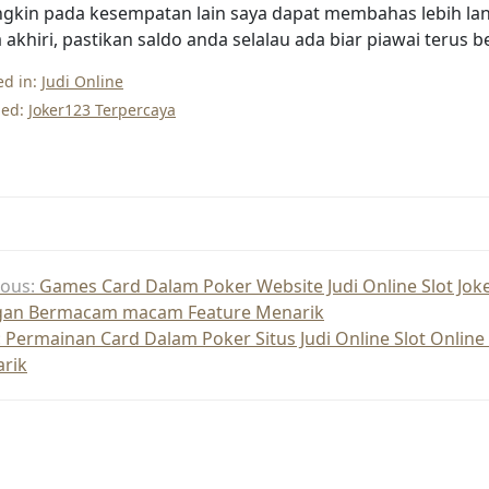
kin pada kesempatan lain saya dapat membahas lebih lanju
 akhiri, pastikan saldo anda selalau ada biar piawai terus 
ed in:
Judi Online
ged:
Joker123 Terpercaya
t
ious:
Games Card Dalam Poker Website Judi Online Slot Jok
igation
an Bermacam macam Feature Menarik
:
Permainan Card Dalam Poker Situs Judi Online Slot Onli
rik