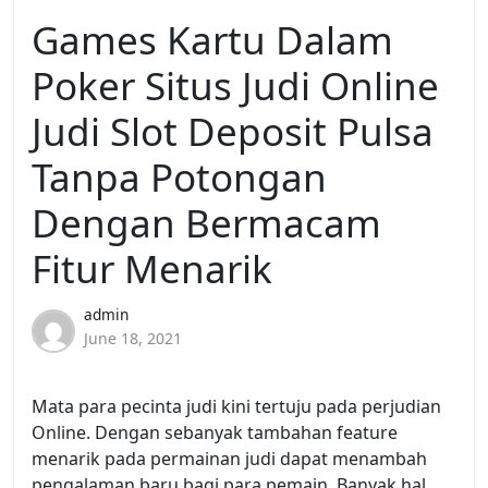
Games Kartu Dalam
Poker Situs Judi Online
Judi Slot Deposit Pulsa
Tanpa Potongan
Dengan Bermacam
Fitur Menarik
admin
June 18, 2021
Mata para pecinta judi kini tertuju pada perjudian
Online. Dengan sebanyak tambahan feature
menarik pada permainan judi dapat menambah
pengalaman baru bagi para pemain. Banyak hal