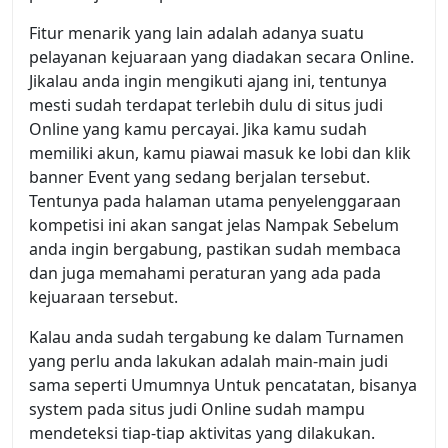
Fitur menarik yang lain adalah adanya suatu
pelayanan kejuaraan yang diadakan secara Online.
Jikalau anda ingin mengikuti ajang ini, tentunya
mesti sudah terdapat terlebih dulu di situs judi
Online yang kamu percayai. Jika kamu sudah
memiliki akun, kamu piawai masuk ke lobi dan klik
banner Event yang sedang berjalan tersebut.
Tentunya pada halaman utama penyelenggaraan
kompetisi ini akan sangat jelas Nampak Sebelum
anda ingin bergabung, pastikan sudah membaca
dan juga memahami peraturan yang ada pada
kejuaraan tersebut.
Kalau anda sudah tergabung ke dalam Turnamen
yang perlu anda lakukan adalah main-main judi
sama seperti Umumnya Untuk pencatatan, bisanya
system pada situs judi Online sudah mampu
mendeteksi tiap-tiap aktivitas yang dilakukan.