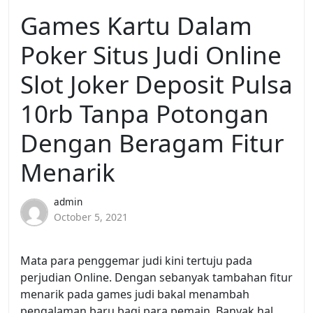
Games Kartu Dalam
Poker Situs Judi Online
Slot Joker Deposit Pulsa
10rb Tanpa Potongan
Dengan Beragam Fitur
Menarik
admin
October 5, 2021
Mata para penggemar judi kini tertuju pada
perjudian Online. Dengan sebanyak tambahan fitur
menarik pada games judi bakal menambah
pengalaman baru bagi para pemain. Banyak hal