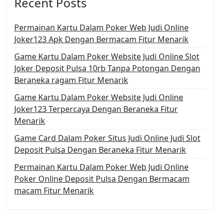
Recent Posts
Permainan Kartu Dalam Poker Web Judi Online
Joker123 Apk Dengan Bermacam Fitur Menarik
Game Kartu Dalam Poker Website Judi Online Slot
Joker Deposit Pulsa 10rb Tanpa Potongan Dengan
Beraneka ragam Fitur Menarik
Game Kartu Dalam Poker Website Judi Online
Joker123 Terpercaya Dengan Beraneka Fitur
Menarik
Game Card Dalam Poker Situs Judi Online Judi Slot
Deposit Pulsa Dengan Beraneka Fitur Menarik
Permainan Kartu Dalam Poker Web Judi Online
Poker Online Deposit Pulsa Dengan Bermacam
macam Fitur Menarik