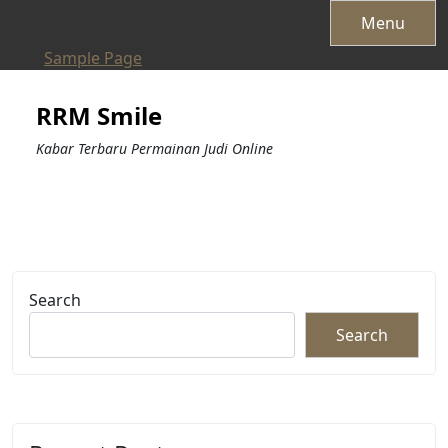
Skip
Menu
to
Sample Page
content
RRM Smile
Kabar Terbaru Permainan Judi Online
Search
Search