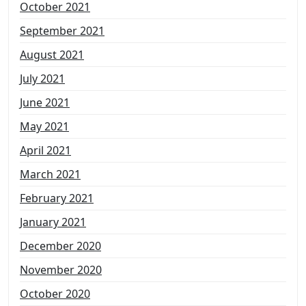
October 2021
September 2021
August 2021
July 2021
June 2021
May 2021
April 2021
March 2021
February 2021
January 2021
December 2020
November 2020
October 2020