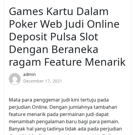
Games Kartu Dalam
Poker Web Judi Online
Deposit Pulsa Slot
Dengan Beraneka
ragam Feature Menarik
admin
December 17, 2021
Mata para penggemar judi kini tertuju pada
perjudian Online. Dengan jumlahnya tambahan
feature menarik pada permainan judi dapat
menambah pengalaman baru bagi para pemain.
Banyak hal yang tadinya tidak ada pada perjudian