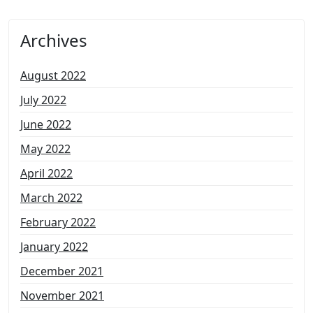
Archives
August 2022
July 2022
June 2022
May 2022
April 2022
March 2022
February 2022
January 2022
December 2021
November 2021