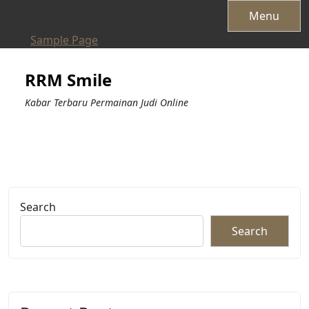
Skip
Menu
to
Sample Page
content
RRM Smile
Kabar Terbaru Permainan Judi Online
Search
Search