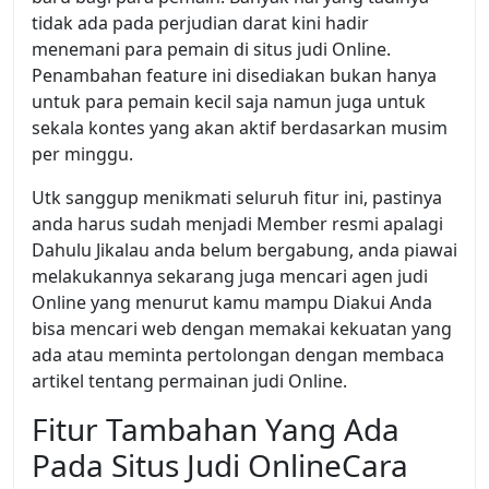
tidak ada pada perjudian darat kini hadir
menemani para pemain di situs judi Online.
Penambahan feature ini disediakan bukan hanya
untuk para pemain kecil saja namun juga untuk
sekala kontes yang akan aktif berdasarkan musim
per minggu.
Utk sanggup menikmati seluruh fitur ini, pastinya
anda harus sudah menjadi Member resmi apalagi
Dahulu Jikalau anda belum bergabung, anda piawai
melakukannya sekarang juga mencari agen judi
Online yang menurut kamu mampu Diakui Anda
bisa mencari web dengan memakai kekuatan yang
ada atau meminta pertolongan dengan membaca
artikel tentang permainan judi Online.
Fitur Tambahan Yang Ada
Pada Situs Judi OnlineCara