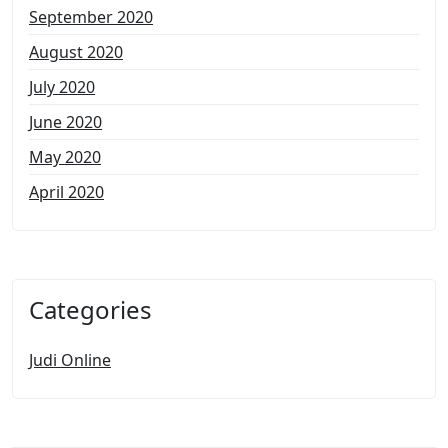
September 2020
August 2020
July 2020
June 2020
May 2020
April 2020
Categories
Judi Online