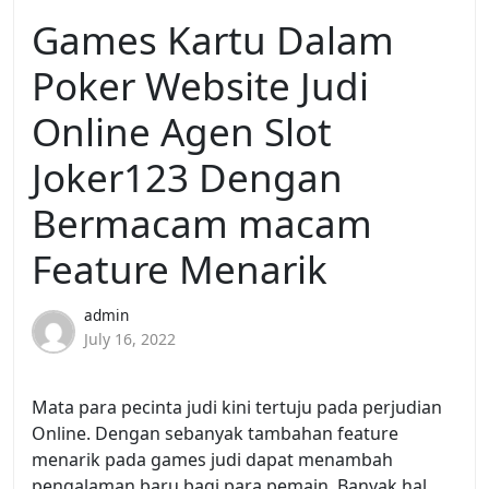
Games Kartu Dalam
Poker Website Judi
Online Agen Slot
Joker123 Dengan
Bermacam macam
Feature Menarik
admin
July 16, 2022
Mata para pecinta judi kini tertuju pada perjudian
Online. Dengan sebanyak tambahan feature
menarik pada games judi dapat menambah
pengalaman baru bagi para pemain. Banyak hal