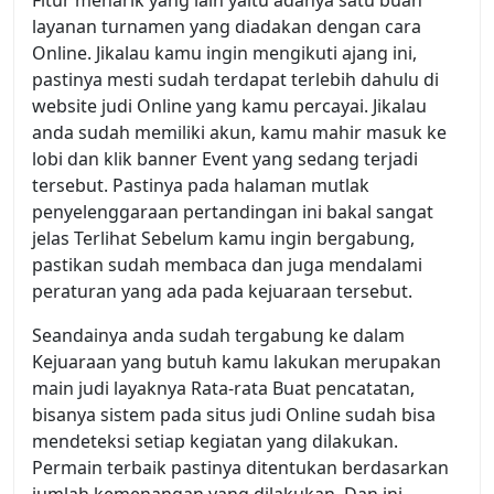
Fitur menarik yang lain yaitu adanya satu buah
layanan turnamen yang diadakan dengan cara
Online. Jikalau kamu ingin mengikuti ajang ini,
pastinya mesti sudah terdapat terlebih dahulu di
website judi Online yang kamu percayai. Jikalau
anda sudah memiliki akun, kamu mahir masuk ke
lobi dan klik banner Event yang sedang terjadi
tersebut. Pastinya pada halaman mutlak
penyelenggaraan pertandingan ini bakal sangat
jelas Terlihat Sebelum kamu ingin bergabung,
pastikan sudah membaca dan juga mendalami
peraturan yang ada pada kejuaraan tersebut.
Seandainya anda sudah tergabung ke dalam
Kejuaraan yang butuh kamu lakukan merupakan
main judi layaknya Rata-rata Buat pencatatan,
bisanya sistem pada situs judi Online sudah bisa
mendeteksi setiap kegiatan yang dilakukan.
Permain terbaik pastinya ditentukan berdasarkan