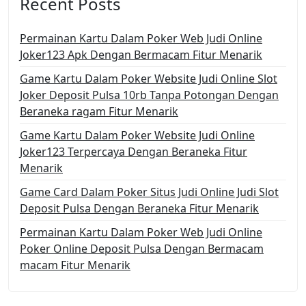
Recent Posts
Permainan Kartu Dalam Poker Web Judi Online
Joker123 Apk Dengan Bermacam Fitur Menarik
Game Kartu Dalam Poker Website Judi Online Slot
Joker Deposit Pulsa 10rb Tanpa Potongan Dengan
Beraneka ragam Fitur Menarik
Game Kartu Dalam Poker Website Judi Online
Joker123 Terpercaya Dengan Beraneka Fitur
Menarik
Game Card Dalam Poker Situs Judi Online Judi Slot
Deposit Pulsa Dengan Beraneka Fitur Menarik
Permainan Kartu Dalam Poker Web Judi Online
Poker Online Deposit Pulsa Dengan Bermacam
macam Fitur Menarik