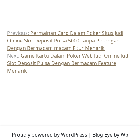
Post
Previous:
Permainan Card Dalam Poker Situs Judi
navigation
Online Slot Deposit Pulsa 5000 Tanpa Potongan
Dengan Bermacam macam Fitur Menarik
Next:
Game Kartu Dalam Poker Web Judi Online Judi
Slot Deposit Pulsa Dengan Bermacam Feature
Menarik
Proudly powered by WordPress
|
Blog Eye
by Wp