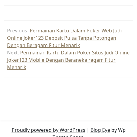
Post
Previous:
Permainan Kartu Dalam Poker Web Judi
navigation
Online Joker123 Deposit Pulsa Tanpa Potongan
Dengan Beragam Fitur Menarik
Next:
Permainan Kartu Dalam Poker Situs Judi Online
Joker123 Mobile Dengan Beraneka ragam Fitur
Menarik
Proudly powered by WordPress
|
Blog Eye
by Wp