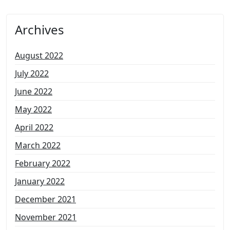
Archives
August 2022
July 2022
June 2022
May 2022
April 2022
March 2022
February 2022
January 2022
December 2021
November 2021