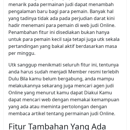
menarik pada permainan judi dapat menambah
pengalaman baru bagi para pemain. Banyak hal
yang tadinya tidak ada pada perjudian darat kini
hadir menemani para pemain di web judi Online.
Penambahan fitur ini disediakan bukan hanya
untuk para pemain kecil saja tetapi juga utk sekala
pertandingan yang bakal aktif berdasarkan masa
per minggu.
Utk sanggup menikmati seluruh fitur ini, tentunya
anda harus sudah menjadi Member resmi terlebih
Dulu Bila kamu belum bergabung, anda mampu
melakukannya sekarang juga mencari agen judi
Online yang menurut kamu dapat Diakui Kamu
dapat mencari web dengan memakai kemampuan
yang ada atau meminta pertolongan dengan
membaca artikel tentang permainan judi Online.
Fitur Tambahan Yang Ada