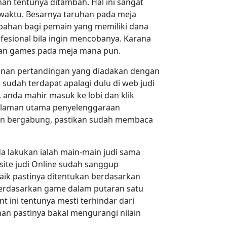
an tentunya ditambah. Hal ini sangat
waktu. Besarnya taruhan pada meja
ambahan bagi pemain yang memiliki dana
ofesional bila ingin mencobanya. Karana
kan games pada meja mana pun.
yanan pertandingan yang diadakan dengan
s sudah terdapat apalagi dulu di web judi
 anda mahir masuk ke lobi dan klik
halaman utama penyelenggaraan
gin bergabung, pastikan sudah membaca
.
a lakukan ialah main-main judi sama
ite judi Online sudah sanggup
baik pastinya ditentukan berdasarkan
 berdasarkan game dalam putaran satu
 ini tentunya mesti terhindar dari
an pastinya bakal mengurangi nilain