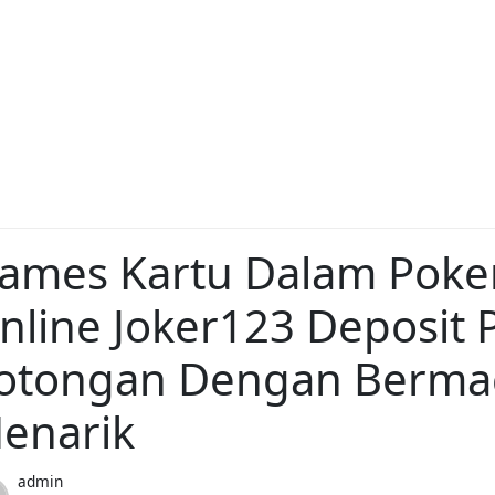
ames Kartu Dalam Poker
nline Joker123 Deposit 
otongan Dengan Berma
enarik
admin