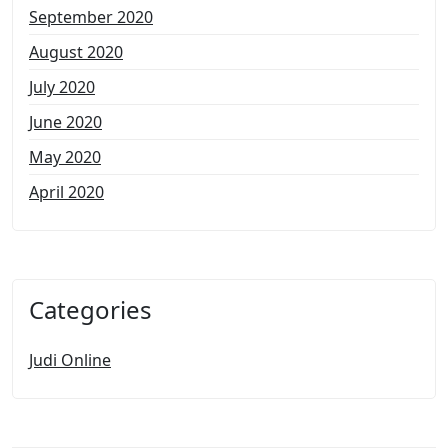
September 2020
August 2020
July 2020
June 2020
May 2020
April 2020
Categories
Judi Online