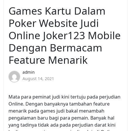
Games Kartu Dalam
Poker Website Judi
Online Joker123 Mobile
Dengan Bermacam
Feature Menarik
admin
August 14, 2021
Mata para peminat judi kini tertuju pada perjudian
Online. Dengan banyaknya tambahan feature
menarik pada games judi bakal menambah
pengalaman baru bagi para pemain. Banyak hal
yang tadinya tidak ada pada perjudian darat kini