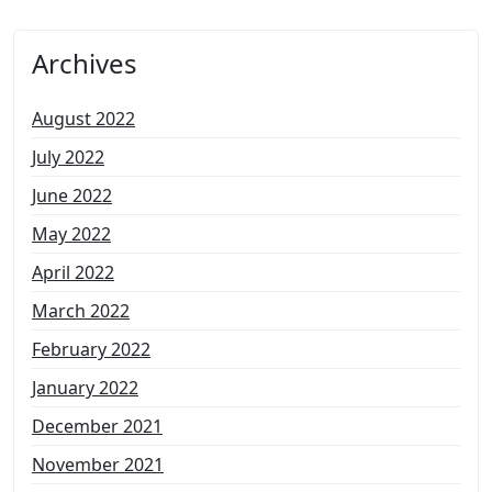
Archives
August 2022
July 2022
June 2022
May 2022
April 2022
March 2022
February 2022
January 2022
December 2021
November 2021