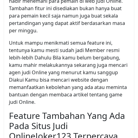
hadir menemani para pemain di web judi Online.
Tambahan fitur ini disediakan bukan hanya buat
para pemain kecil saja namun juga buat sekala
pertandingan yang dapat aktif berdasarkan masa
per minggu.
Untuk mampu menikmati semua feature ini,
tentunya kamu mesti sudah jadi Member resmi
lebih-lebih Dahulu Bila kamu belum bergabung,
kamu mahir melakukannya sekarang juga mencari
agen judi Online yang menurut kamu sanggup
Diakui Kamu bisa mencari website dengan
memanfaatkan kebolehan yang ada atau meminta
bantuan dengan membaca artikel tentang game
judi Online.
Feature Tambahan Yang Ada
Pada Situs Judi
OnlineJoker123 Terpercaya