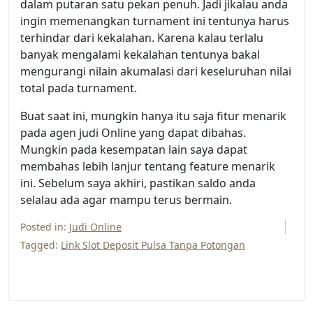
dalam putaran satu pekan penuh. Jadi jikalau anda
ingin memenangkan turnament ini tentunya harus
terhindar dari kekalahan. Karena kalau terlalu
banyak mengalami kekalahan tentunya bakal
mengurangi nilain akumalasi dari keseluruhan nilai
total pada turnament.
Buat saat ini, mungkin hanya itu saja fitur menarik
pada agen judi Online yang dapat dibahas.
Mungkin pada kesempatan lain saya dapat
membahas lebih lanjur tentang feature menarik
ini. Sebelum saya akhiri, pastikan saldo anda
selalau ada agar mampu terus bermain.
Posted in:
Judi Online
Tagged:
Link Slot Deposit Pulsa Tanpa Potongan