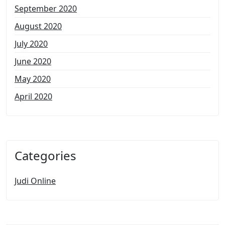
September 2020
August 2020
July 2020
June 2020
May 2020
April 2020
Categories
Judi Online