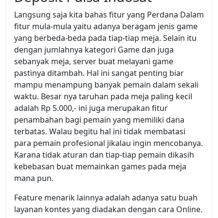
Langsung saja kita bahas fitur yang Perdana Dalam
fitur mula-mula yaitu adanya beragam jenis game
yang berbeda-beda pada tiap-tiap meja. Selain itu
dengan jumlahnya kategori Game dan juga
sebanyak meja, server buat melayani game
pastinya ditambah. Hal ini sangat penting biar
mampu menampung banyak pemain dalam sekali
waktu. Besar nya taruhan pada meja paling kecil
adalah Rp 5.000,- ini juga merupakan fitur
penambahan bagi pemain yang memiliki dana
terbatas. Walau begitu hal ini tidak membatasi
para pemain profesional jikalau ingin mencobanya.
Karana tidak aturan dan tiap-tiap pemain dikasih
kebebasan buat memainkan games pada meja
mana pun.
Feature menarik lainnya adalah adanya satu buah
layanan kontes yang diadakan dengan cara Online.