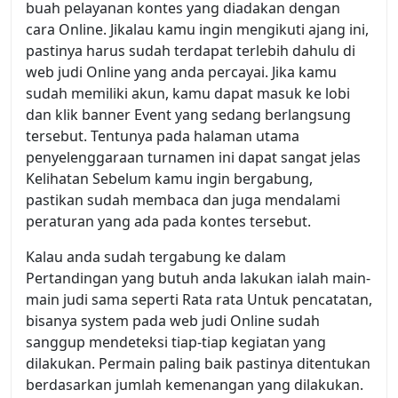
buah pelayanan kontes yang diadakan dengan
cara Online. Jikalau kamu ingin mengikuti ajang ini,
pastinya harus sudah terdapat terlebih dahulu di
web judi Online yang anda percayai. Jika kamu
sudah memiliki akun, kamu dapat masuk ke lobi
dan klik banner Event yang sedang berlangsung
tersebut. Tentunya pada halaman utama
penyelenggaraan turnamen ini dapat sangat jelas
Kelihatan Sebelum kamu ingin bergabung,
pastikan sudah membaca dan juga mendalami
peraturan yang ada pada kontes tersebut.
Kalau anda sudah tergabung ke dalam
Pertandingan yang butuh anda lakukan ialah main-
main judi sama seperti Rata rata Untuk pencatatan,
bisanya system pada web judi Online sudah
sanggup mendeteksi tiap-tiap kegiatan yang
dilakukan. Permain paling baik pastinya ditentukan
berdasarkan jumlah kemenangan yang dilakukan.