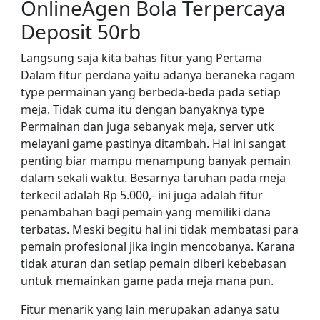
OnlineAgen Bola Terpercaya
Deposit 50rb
Langsung saja kita bahas fitur yang Pertama
Dalam fitur perdana yaitu adanya beraneka ragam
type permainan yang berbeda-beda pada setiap
meja. Tidak cuma itu dengan banyaknya type
Permainan dan juga sebanyak meja, server utk
melayani game pastinya ditambah. Hal ini sangat
penting biar mampu menampung banyak pemain
dalam sekali waktu. Besarnya taruhan pada meja
terkecil adalah Rp 5.000,- ini juga adalah fitur
penambahan bagi pemain yang memiliki dana
terbatas. Meski begitu hal ini tidak membatasi para
pemain profesional jika ingin mencobanya. Karana
tidak aturan dan setiap pemain diberi kebebasan
untuk memainkan game pada meja mana pun.
Fitur menarik yang lain merupakan adanya satu