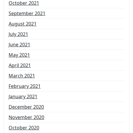
October 2021
September 2021
August 2021
July 2021
June 2021
May 2021
April 2021
March 2021
February 2021
January 2021
December 2020
November 2020
October 2020