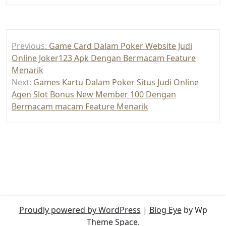
Post
Previous:
Game Card Dalam Poker Website Judi
navigation
Online Joker123 Apk Dengan Bermacam Feature
Menarik
Next:
Games Kartu Dalam Poker Situs Judi Online
Agen Slot Bonus New Member 100 Dengan
Bermacam macam Feature Menarik
Proudly powered by WordPress
|
Blog Eye
by Wp
Theme Space.