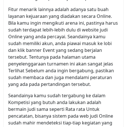
Fitur menarik lainnya adalah adanya satu buah
layanan kejuaraan yang diadakan secara Online.
Bila kamu ingin mengikuti arena ini, pastinya harus
sudah terdapat lebih-lebih dulu di website judi
Online yang anda percayai. Seandainya kamu
sudah memiliki akun, anda piawai masuk ke lobi
dan klik banner Event yang sedang berjalan
tersebut. Tentunya pada halaman utama
penyelenggaraan turnamen ini akan sangat jelas
Terlihat Sebelum anda ingin bergabung, pastikan
sudah membaca dan juga mendalami peraturan
yang ada pada pertandingan tersebut.
Seandainya kamu sudah tergabung ke dalam
Kompetisi yang butuh anda lakukan adalah
bermain judi sama seperti Rata rata Untuk
pencatatan, bisanya sistem pada web judi Online
sudah mahir mendeteksi tiap-tiap kegiatan yang