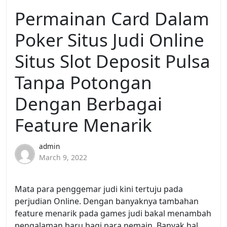
Permainan Card Dalam
Poker Situs Judi Online
Situs Slot Deposit Pulsa
Tanpa Potongan
Dengan Berbagai
Feature Menarik
admin
March 9, 2022
Mata para penggemar judi kini tertuju pada
perjudian Online. Dengan banyaknya tambahan
feature menarik pada games judi bakal menambah
pengalaman baru bagi para pemain. Banyak hal