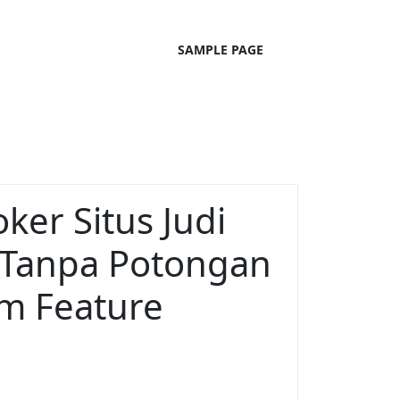
SAMPLE PAGE
er Situs Judi
a Tanpa Potongan
m Feature