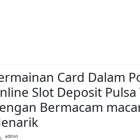
ermainan Card Dalam Pok
nline Slot Deposit Puls
engan Bermacam maca
enarik
admin