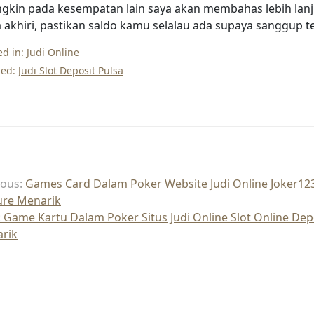
gkin pada kesempatan lain saya akan membahas lebih lanju
 akhiri, pastikan saldo kamu selalau ada supaya sanggup t
ed in:
Judi Online
ged:
Judi Slot Deposit Pulsa
t
ious:
Games Card Dalam Poker Website Judi Online Joker1
igation
ure Menarik
:
Game Kartu Dalam Poker Situs Judi Online Slot Online D
rik