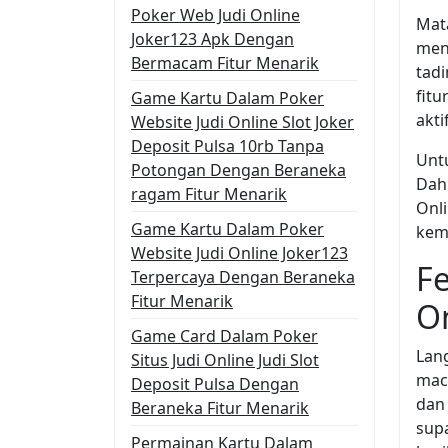
Poker Web Judi Online
Mat
Joker123 Apk Dengan
men
Bermacam Fitur Menarik
tadi
fitu
Game Kartu Dalam Poker
akt
Website Judi Online Slot Joker
Deposit Pulsa 10rb Tanpa
Untu
Potongan Dengan Beraneka
Dah
ragam Fitur Menarik
Onl
Game Kartu Dalam Poker
kem
Website Judi Online Joker123
F
Terpercaya Dengan Beraneka
Fitur Menarik
On
Game Card Dalam Poker
Lan
Situs Judi Online Judi Slot
mac
Deposit Pulsa Dengan
dan 
Beraneka Fitur Menarik
sup
Permainan Kartu Dalam