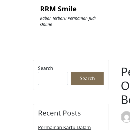
Skip
RRM Smile
to
content
Kabar Terbaru Permainan Judi
Online
P
Search
Search
O
B
Recent Posts
Permainan Kartu Dalam