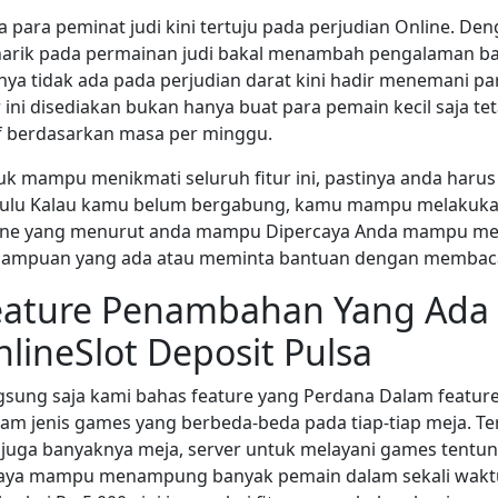
a para peminat judi kini tertuju pada perjudian Online. 
arik pada permainan judi bakal menambah pengalaman bar
nya tidak ada pada perjudian darat kini hadir menemani p
r ini disediakan bukan hanya buat para pemain kecil saja t
if berdasarkan masa per minggu.
k mampu menikmati seluruh fitur ini, pastinya anda harus
ulu Kalau kamu belum bergabung, kamu mampu melakukann
ine yang menurut anda mampu Dipercaya Anda mampu me
ampuan yang ada atau meminta bantuan dengan membaca ar
eature Penambahan Yang Ada P
lineSlot Deposit Pulsa
gsung saja kami bahas feature yang Perdana Dalam featur
am jenis games yang berbeda-beda pada tiap-tiap meja. Te
juga banyaknya meja, server untuk melayani games tentuny
aya mampu menampung banyak pemain dalam sekali waktu.