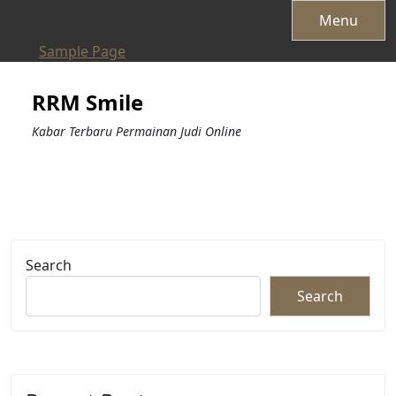
Skip
Menu
to
Sample Page
content
RRM Smile
Kabar Terbaru Permainan Judi Online
Search
Search