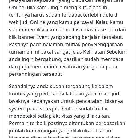
pelayanan kejuaraan yang diadakan dengan cara
Online. Bila kamu ingin mengikuti ajang ini,
tentunya harus sudah terdapat terlebih dulu di
web judi Online yang kamu percayai. Kalau kamu
sudah memiliki akun, anda bisa masuk ke lobi dan
klik banner Event yang sedang berjalan tersebut.
Pastinya pada halaman mutlak penyelenggaraan
turnamen ini bakal sangat jelas Kelihatan Sebelum
anda ingin bergabung, pastikan sudah membaca
dan juga memahami peraturan yang ada pada
pertandingan tersebut.
Seandainya anda sudah tergabung ke dalam
Kontes yang perlu anda lakukan yakni main judi
layaknya Kebanyakan Untuk pencatatan, bisanya
system pada situs judi Online sudah mahir
mendeteksi setiap aktivitas yang dilakukan.
Permain terbaik pastinya ditentukan berdasarkan
jumlah kemenangan yang dilakukan. Dan ini